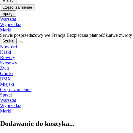
Miejski
Części zamienne
Sprzęt
Warsztat
Wyprzedaż
Marki
Serwis posprzedażowy we Francja
Bezpieczna płatność
Łatwe zwroty
Szukaj
Nowości
Kaski
Rowery
Szosowy
Żwir
Górski
BMX
Miejski
Części zamienne
Sprzęt
Warsztat
Wyprzedaż
Marki
Dodawanie do koszyka...