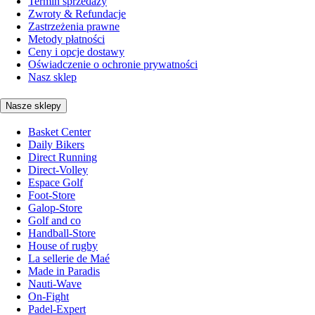
Termin sprzedaży
Zwroty & Refundacje
Zastrzeżenia prawne
Metody płatności
Ceny i opcje dostawy
Oświadczenie o ochronie prywatności
Nasz sklep
Nasze sklepy
Basket Center
Daily Bikers
Direct Running
Direct-Volley
Espace Golf
Foot-Store
Galop-Store
Golf and co
Handball-Store
House of rugby
La sellerie de Maé
Made in Paradis
Nauti-Wave
On-Fight
Padel-Expert