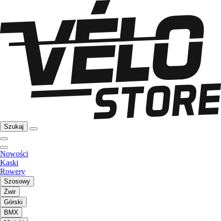
Szukaj
Nowości
Kaski
Rowery
Szosowy
Żwir
Górski
BMX