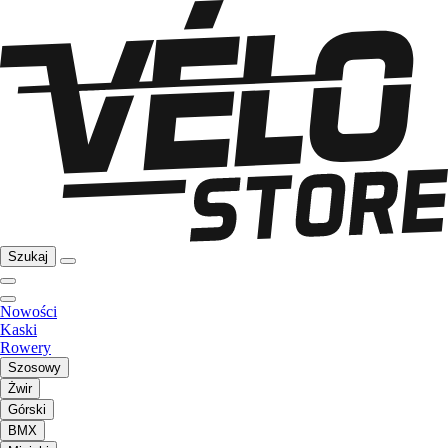
Szukaj
Nowości
Kaski
Rowery
Szosowy
Żwir
Górski
BMX