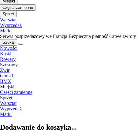
Miejski
Części zamienne
Sprzęt
Warsztat
Wyprzedaż
Marki
Serwis posprzedażowy we Francja
Bezpieczna płatność
Łatwe zwroty
Szukaj
Nowości
Kaski
Rowery
Szosowy
Żwir
Górski
BMX
Miejski
Części zamienne
Sprzęt
Warsztat
Wyprzedaż
Marki
Dodawanie do koszyka...