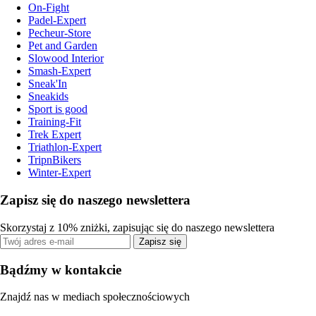
On-Fight
Padel-Expert
Pecheur-Store
Pet and Garden
Slowood Interior
Smash-Expert
Sneak'In
Sneakids
Sport is good
Training-Fit
Trek Expert
Triathlon-Expert
TripnBikers
Winter-Expert
Zapisz się do naszego newslettera
Skorzystaj z 10% zniżki, zapisując się do naszego newslettera
Zapisz się
Bądźmy w kontakcie
Znajdź nas w mediach społecznościowych