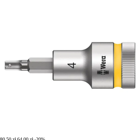
80,50 zł
64,00 zł
-20%