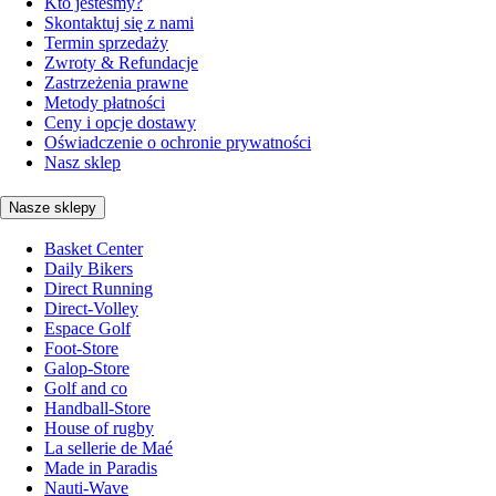
Kto jesteśmy?
Skontaktuj się z nami
Termin sprzedaży
Zwroty & Refundacje
Zastrzeżenia prawne
Metody płatności
Ceny i opcje dostawy
Oświadczenie o ochronie prywatności
Nasz sklep
Nasze sklepy
Basket Center
Daily Bikers
Direct Running
Direct-Volley
Espace Golf
Foot-Store
Galop-Store
Golf and co
Handball-Store
House of rugby
La sellerie de Maé
Made in Paradis
Nauti-Wave