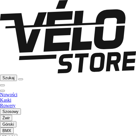
Szukaj
Nowości
Kaski
Rowery
Szosowy
Żwir
Górski
BMX