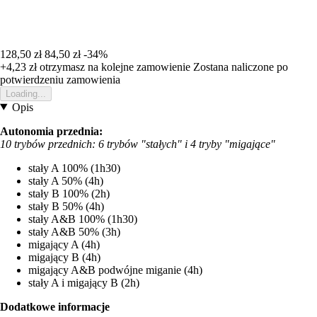
128,50 zł
84,50 zł
-34%
+4,23 zł
otrzymasz na kolejne zamowienie
Zostana naliczone po
potwierdzeniu zamowienia
Loading...
Opis
Autonomia przednia:
10 trybów przednich: 6 trybów "stałych" i 4 tryby "migające"
stały A 100% (1h30)
stały A 50% (4h)
stały B 100% (2h)
stały B 50% (4h)
stały A&B 100% (1h30)
stały A&B 50% (3h)
migający A (4h)
migający B (4h)
migający A&B podwójne miganie (4h)
stały A i migający B (2h)
Dodatkowe informacje