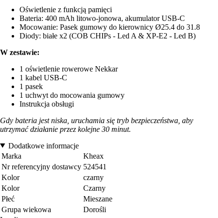
Oświetlenie z funkcją pamięci
Bateria: 400 mAh litowo-jonowa, akumulator USB-C
Mocowanie: Pasek gumowy do kierownicy Ø25.4 do 31.8
Diody: białe x2 (COB CHIPs - Led A & XP-E2 - Led B)
W zestawie:
1 oświetlenie rowerowe Nekkar
1 kabel USB-C
1 pasek
1 uchwyt do mocowania gumowy
Instrukcja obsługi
Gdy bateria jest niska, uruchamia się tryb bezpieczeństwa, aby
utrzymać działanie przez kolejne 30 minut.
Dodatkowe informacje
Marka
Kheax
Nr referencyjny dostawcy
524541
Kolor
czarny
Kolor
Czarny
Płeć
Mieszane
Grupa wiekowa
Dorośli