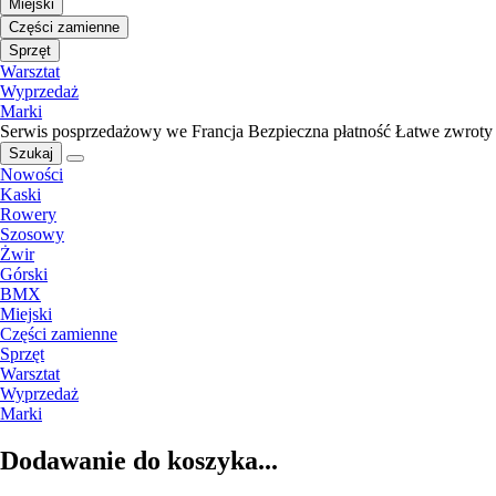
Miejski
Części zamienne
Sprzęt
Warsztat
Wyprzedaż
Marki
Serwis posprzedażowy we Francja
Bezpieczna płatność
Łatwe zwroty
Szukaj
Nowości
Kaski
Rowery
Szosowy
Żwir
Górski
BMX
Miejski
Części zamienne
Sprzęt
Warsztat
Wyprzedaż
Marki
Dodawanie do koszyka...