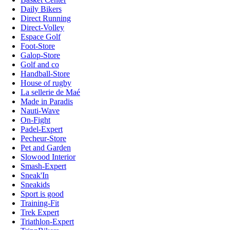
Daily Bikers
Direct Running
Direct-Volley
Espace Golf
Foot-Store
Galop-Store
Golf and co
Handball-Store
House of rugby
La sellerie de Maé
Made in Paradis
Nauti-Wave
On-Fight
Padel-Expert
Pecheur-Store
Pet and Garden
Slowood Interior
Smash-Expert
Sneak'In
Sneakids
Sport is good
Training-Fit
Trek Expert
Triathlon-Expert