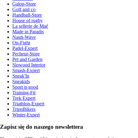
Galop-Store
Golf and co
Handball-Store
House of rugby
La sellerie de Maé
Made in Paradis
Nauti-Wave
On-Fight
Padel-Expert
Pecheur-Store
Pet and Garden
Slowood Interior
Smash-Expert
Sneak'In
Sneakids
Sport is good
Training-Fit
Trek Expert
Triathlon-Expert
TripnBikers
Winter-Expert
Zapisz się do naszego newslettera