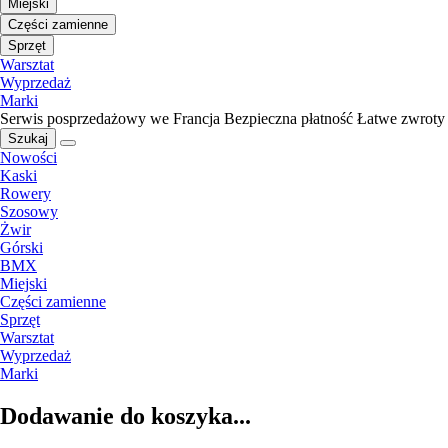
Miejski
Części zamienne
Sprzęt
Warsztat
Wyprzedaż
Marki
Serwis posprzedażowy we Francja
Bezpieczna płatność
Łatwe zwroty
Szukaj
Nowości
Kaski
Rowery
Szosowy
Żwir
Górski
BMX
Miejski
Części zamienne
Sprzęt
Warsztat
Wyprzedaż
Marki
Dodawanie do koszyka...