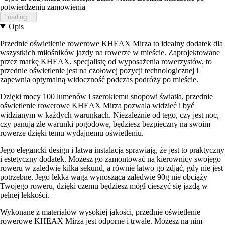
potwierdzeniu zamowienia
Loading...
Opis
Przednie oświetlenie rowerowe KHEAX Mirza to idealny dodatek dla
wszystkich miłośników jazdy na rowerze w mieście. Zaprojektowane
przez markę KHEAX, specjalistę od wyposażenia rowerzystów, to
przednie oświetlenie jest na czołowej pozycji technologicznej i
zapewnia optymalną widoczność podczas podróży po mieście.
Dzięki mocy 100 lumenów i szerokiemu snopowi światła, przednie
oświetlenie rowerowe KHEAX Mirza pozwala widzieć i być
widzianym w każdych warunkach. Niezależnie od tego, czy jest noc,
czy panują złe warunki pogodowe, będziesz bezpieczny na swoim
rowerze dzięki temu wydajnemu oświetleniu.
Jego elegancki design i łatwa instalacja sprawiają, że jest to praktyczny
i estetyczny dodatek. Możesz go zamontować na kierownicy swojego
roweru w zaledwie kilka sekund, a równie łatwo go zdjąć, gdy nie jest
potrzebne. Jego lekka waga wynosząca zaledwie 90g nie obciąży
Twojego roweru, dzięki czemu będziesz mógł cieszyć się jazdą w
pełnej lekkości.
Wykonane z materiałów wysokiej jakości, przednie oświetlenie
rowerowe KHEAX Mirza jest odporne i trwałe. Możesz na nim