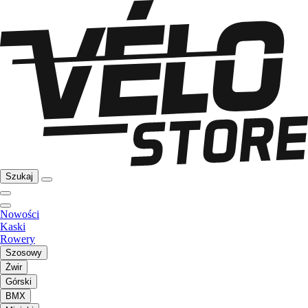
Szukaj
Nowości
Kaski
Rowery
Szosowy
Żwir
Górski
BMX