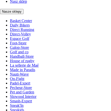
Nasz sklep
Nasze sklepy
Basket Center
Daily Bikers
Direct Running
Direct-Volley
Espace Golf
Foot-Store
Galop-Store
Golf and co
Handball-Store
House of rugby
La sellerie de Maé
Made in Paradis
Nauti-Wave
On-Fight
Padel-Expert
Pecheur-Store
Pet and Garden
Slowood Interior
Smash-Expert
Sneak'In
Sneakids