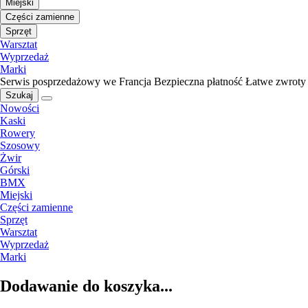
Miejski
Części zamienne
Sprzęt
Warsztat
Wyprzedaż
Marki
Serwis posprzedażowy we Francja
Bezpieczna płatność
Łatwe zwroty
Szukaj
Nowości
Kaski
Rowery
Szosowy
Żwir
Górski
BMX
Miejski
Części zamienne
Sprzęt
Warsztat
Wyprzedaż
Marki
Dodawanie do koszyka...