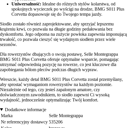
Uniwersalność:
Idealne do różnych stylów kolarstwa, od
spokojnych wycieczek po wyścigi na drodze, BMG S011 Plus
Corvetta dopasowuje się do Twojego tempa jazdy.
Siodło zostało również zaprojektowane, aby sprzyjać lepszemu
krążeniu krwi, co pozwala na długie godziny pedałowania bez
dyskomfortu. Jego odporna na zużycie powłoka zapewnia imponującą
trwałość, co pozwala cieszyć się wydajnym siodłem przez wiele
sezonów.
Dla rowerzystów dbających o swoją postawę, Selle Montegrappa
BMG S011 Plus Corvetta oferuje optymalne wsparcie, pomagając
utrzymać odpowiednią pozycję na rowerze, co jest kluczowe dla
zapobiegania bólom pleców podczas długich wypraw.
Wreszcie, każdy detal BMG S011 Plus Corvetta został przemyślany,
aby sprostać wymaganiom rowerzystów na każdym poziomie.
Niezależnie od tego, czy jesteś zapalonym amatore, czy
doświadczonym zawodnikiem, to siodło zapewni Ci wysoką
wydajność, jednocześnie optymalizując Twój komfort.
Dodatkowe informacje
Marka
Selle Montegrappa
Nr referencyjny dostawcy
535206