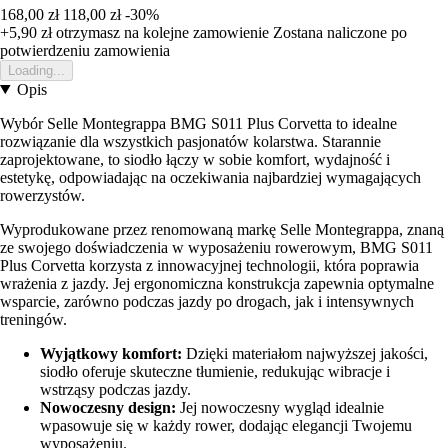
168,00 zł
118,00 zł
-30%
+5,90 zł
otrzymasz na kolejne zamowienie
Zostana naliczone po
potwierdzeniu zamowienia
Loading...
Opis
Wybór Selle Montegrappa BMG S011 Plus Corvetta to idealne
rozwiązanie dla wszystkich pasjonatów kolarstwa. Starannie
zaprojektowane, to siodło łączy w sobie komfort, wydajność i
estetykę, odpowiadając na oczekiwania najbardziej wymagających
rowerzystów.
Wyprodukowane przez renomowaną markę Selle Montegrappa, znaną
ze swojego doświadczenia w wyposażeniu rowerowym, BMG S011
Plus Corvetta korzysta z innowacyjnej technologii, która poprawia
wrażenia z jazdy. Jej ergonomiczna konstrukcja zapewnia optymalne
wsparcie, zarówno podczas jazdy po drogach, jak i intensywnych
treningów.
Wyjątkowy komfort:
Dzięki materiałom najwyższej jakości,
siodło oferuje skuteczne tłumienie, redukując wibracje i
wstrząsy podczas jazdy.
Nowoczesny design:
Jej nowoczesny wygląd idealnie
wpasowuje się w każdy rower, dodając elegancji Twojemu
wyposażeniu.