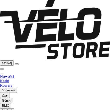
Szukaj
Nowości
Kaski
Rowery
Szosowy
Żwir
Górski
BMX