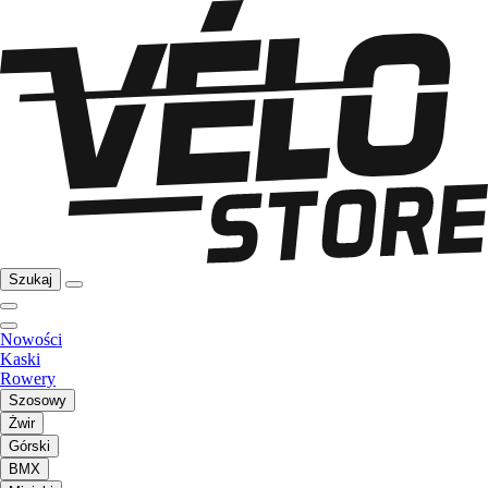
Szukaj
Nowości
Kaski
Rowery
Szosowy
Żwir
Górski
BMX