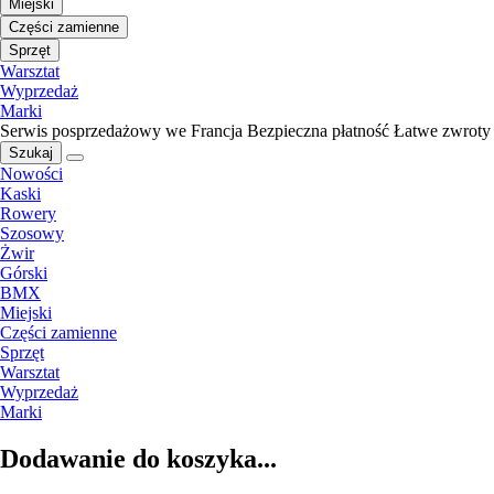
Miejski
Części zamienne
Sprzęt
Warsztat
Wyprzedaż
Marki
Serwis posprzedażowy we Francja
Bezpieczna płatność
Łatwe zwroty
Szukaj
Nowości
Kaski
Rowery
Szosowy
Żwir
Górski
BMX
Miejski
Części zamienne
Sprzęt
Warsztat
Wyprzedaż
Marki
Dodawanie do koszyka...