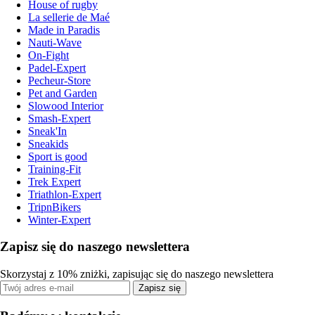
House of rugby
La sellerie de Maé
Made in Paradis
Nauti-Wave
On-Fight
Padel-Expert
Pecheur-Store
Pet and Garden
Slowood Interior
Smash-Expert
Sneak'In
Sneakids
Sport is good
Training-Fit
Trek Expert
Triathlon-Expert
TripnBikers
Winter-Expert
Zapisz się do naszego newslettera
Skorzystaj z 10% zniżki, zapisując się do naszego newslettera
Zapisz się