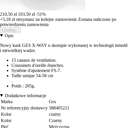
210,50 zł
103,50 zł
-51%
+5,18 zł
otrzymasz na kolejne zamowienie
Zostana naliczone po
potwierdzeniu zamowienia
Loading...
Opis
Nowy kask GES X-WAY o skorupie wykonanej w technologii inmold
i niewielkiej wadze.
15 canaux de ventilation.
Coussinets d'oreille étanches.
Système d'ajustement FS-7.
Taille unique 54-58 cm
.
Poids : 205g.
Dodatkowe informacje
Marka
Ges
Nr referencyjny dostawcy
588405221
Kolor
czarny
Kolor
Czarny
Płeć
Mężczyzna