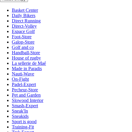
Basket Center
Daily Bikers
Direct Running
Direct-Volley
Espace Golf
Foot-Store
Galop-Store
Golf and co
Handball-Store
House of rugby
La sellerie de Maé
Made in Paradis
Nauti-Wave
On-Fight
Padel-Expert
Pecheur-Store
Pet and Garden
Slowood Interior
Smash-Expert
Sneak'In
Sneakids
Sport is good
Training-Fit