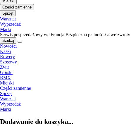
Miejski
Części zamienne
Sprzęt
Warsztat
Wyprzedaż
Marki
Serwis posprzedażowy we Francja
Bezpieczna płatność
Łatwe zwroty
Szukaj
Nowości
Kaski
Rowery
Szosowy
Żwir
Górski
BMX
Miejski
Części zamienne
Sprzęt
Warsztat
Wyprzedaż
Marki
Dodawanie do koszyka...