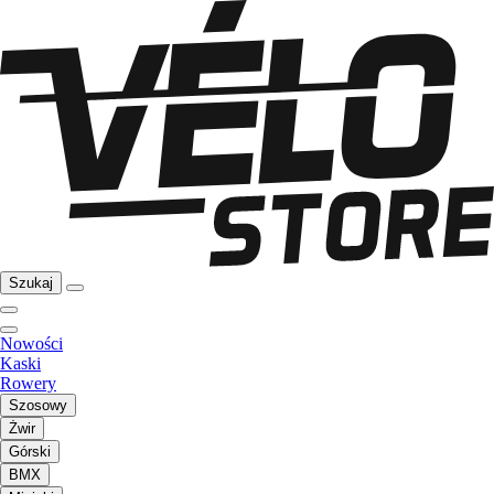
Szukaj
Nowości
Kaski
Rowery
Szosowy
Żwir
Górski
BMX