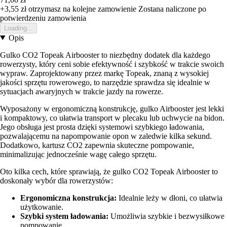
+3,55 zł
otrzymasz na kolejne zamowienie
Zostana naliczone po
potwierdzeniu zamowienia
Loading...
Opis
Gulko CO2 Topeak Airbooster to niezbędny dodatek dla każdego
rowerzysty, który ceni sobie efektywność i szybkość w trakcie swoich
wypraw. Zaprojektowany przez markę Topeak, znaną z wysokiej
jakości sprzętu rowerowego, to narzędzie sprawdza się idealnie w
sytuacjach awaryjnych w trakcie jazdy na rowerze.
Wyposażony w ergonomiczną konstrukcję, gulko Airbooster jest lekki
i kompaktowy, co ułatwia transport w plecaku lub uchwycie na bidon.
Jego obsługa jest prosta dzięki systemowi szybkiego ładowania,
pozwalającemu na napompowanie opon w zaledwie kilka sekund.
Dodatkowo, kartusz CO2 zapewnia skuteczne pompowanie,
minimalizując jednocześnie wagę całego sprzętu.
Oto kilka cech, które sprawiają, że gulko CO2 Topeak Airbooster to
doskonały wybór dla rowerzystów:
Ergonomiczna konstrukcja:
Idealnie leży w dłoni, co ułatwia
użytkowanie.
Szybki system ładowania:
Umożliwia szybkie i bezwysiłkowe
pompowanie.