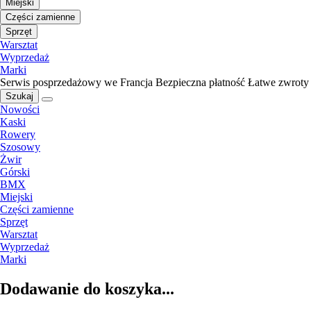
Miejski
Części zamienne
Sprzęt
Warsztat
Wyprzedaż
Marki
Serwis posprzedażowy we Francja
Bezpieczna płatność
Łatwe zwroty
Szukaj
Nowości
Kaski
Rowery
Szosowy
Żwir
Górski
BMX
Miejski
Części zamienne
Sprzęt
Warsztat
Wyprzedaż
Marki
Dodawanie do koszyka...