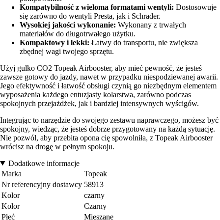
Kompatybilność z wieloma formatami wentyli:
Dostosowuje
się zarówno do wentyli Presta, jak i Schrader.
Wysokiej jakości wykonanie:
Wykonany z trwałych
materiałów do długotrwałego użytku.
Kompaktowy i lekki:
Łatwy do transportu, nie zwiększa
zbędnej wagi twojego sprzętu.
Użyj gulko CO2 Topeak Airbooster, aby mieć pewność, że jesteś
zawsze gotowy do jazdy, nawet w przypadku niespodziewanej awarii.
Jego efektywność i łatwość obsługi czynią go niezbędnym elementem
wyposażenia każdego entuzjasty kolarstwa, zarówno podczas
spokojnych przejażdżek, jak i bardziej intensywnych wyścigów.
Integrując to narzędzie do swojego zestawu naprawczego, możesz być
spokojny, wiedząc, że jesteś dobrze przygotowany na każdą sytuację.
Nie pozwól, aby przebita opona cię spowolniła, z Topeak Airbooster
wrócisz na drogę w pełnym spokoju.
Dodatkowe informacje
Marka
Topeak
Nr referencyjny dostawcy
58913
Kolor
czarny
Kolor
Czarny
Płeć
Mieszane