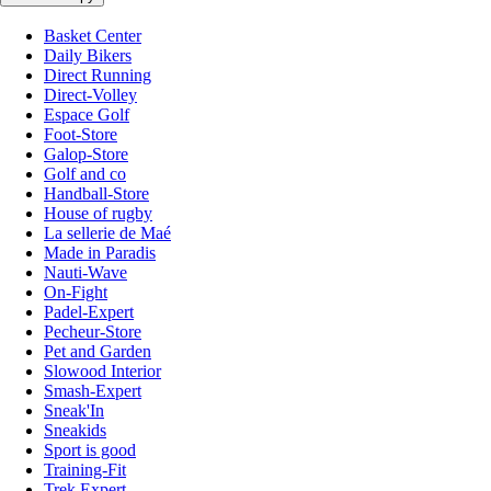
Basket Center
Daily Bikers
Direct Running
Direct-Volley
Espace Golf
Foot-Store
Galop-Store
Golf and co
Handball-Store
House of rugby
La sellerie de Maé
Made in Paradis
Nauti-Wave
On-Fight
Padel-Expert
Pecheur-Store
Pet and Garden
Slowood Interior
Smash-Expert
Sneak'In
Sneakids
Sport is good
Training-Fit
Trek Expert