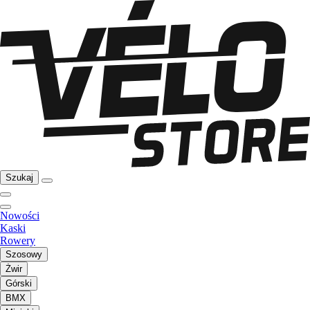
Szukaj
Nowości
Kaski
Rowery
Szosowy
Żwir
Górski
BMX