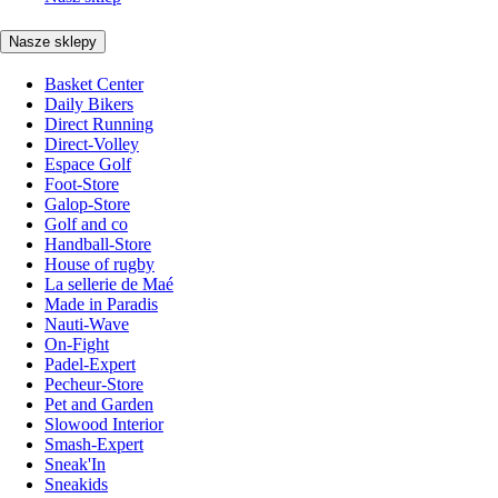
Nasze sklepy
Basket Center
Daily Bikers
Direct Running
Direct-Volley
Espace Golf
Foot-Store
Galop-Store
Golf and co
Handball-Store
House of rugby
La sellerie de Maé
Made in Paradis
Nauti-Wave
On-Fight
Padel-Expert
Pecheur-Store
Pet and Garden
Slowood Interior
Smash-Expert
Sneak'In
Sneakids