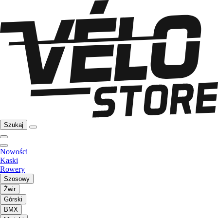
Szukaj
Nowości
Kaski
Rowery
Szosowy
Żwir
Górski
BMX