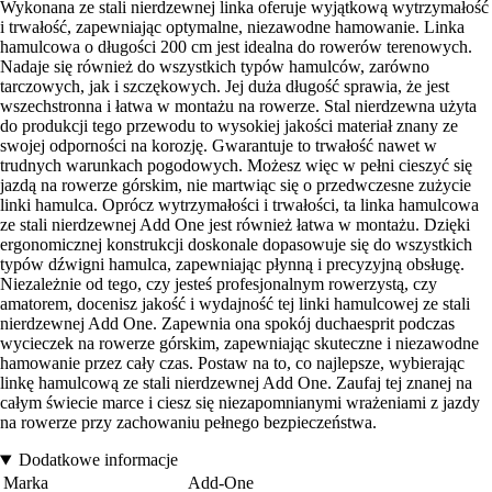
Wykonana ze stali nierdzewnej linka oferuje wyjątkową wytrzymałość
i trwałość, zapewniając optymalne, niezawodne hamowanie. Linka
hamulcowa o długości 200 cm jest idealna do rowerów terenowych.
Nadaje się również do wszystkich typów hamulców, zarówno
tarczowych, jak i szczękowych. Jej duża długość sprawia, że jest
wszechstronna i łatwa w montażu na rowerze. Stal nierdzewna użyta
do produkcji tego przewodu to wysokiej jakości materiał znany ze
swojej odporności na korozję. Gwarantuje to trwałość nawet w
trudnych warunkach pogodowych. Możesz więc w pełni cieszyć się
jazdą na rowerze górskim, nie martwiąc się o przedwczesne zużycie
linki hamulca. Oprócz wytrzymałości i trwałości, ta linka hamulcowa
ze stali nierdzewnej Add One jest również łatwa w montażu. Dzięki
ergonomicznej konstrukcji doskonale dopasowuje się do wszystkich
typów dźwigni hamulca, zapewniając płynną i precyzyjną obsługę.
Niezależnie od tego, czy jesteś profesjonalnym rowerzystą, czy
amatorem, docenisz jakość i wydajność tej linki hamulcowej ze stali
nierdzewnej Add One. Zapewnia ona spokój duchaesprit podczas
wycieczek na rowerze górskim, zapewniając skuteczne i niezawodne
hamowanie przez cały czas. Postaw na to, co najlepsze, wybierając
linkę hamulcową ze stali nierdzewnej Add One. Zaufaj tej znanej na
całym świecie marce i ciesz się niezapomnianymi wrażeniami z jazdy
na rowerze przy zachowaniu pełnego bezpieczeństwa.
Dodatkowe informacje
Marka
Add-One