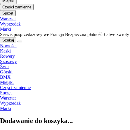
Miejski
Części zamienne
Sprzęt
Warsztat
Wyprzedaż
Marki
Serwis posprzedażowy we Francja
Bezpieczna płatność
Łatwe zwroty
Szukaj
Nowości
Kaski
Rowery
Szosowy
Żwir
Górski
BMX
Miejski
Części zamienne
Sprzęt
Warsztat
Wyprzedaż
Marki
Dodawanie do koszyka...