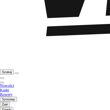
Szukaj
Nowości
Kaski
Rowery
Szosowy
Żwir
Górski