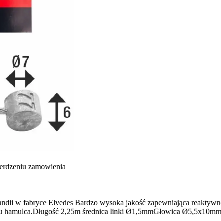
ierdzeniu zamowienia
olandii w fabryce Elvedes Bardzo wysoka jakość zapewniająca reakty
aju hamulca.Długość 2,25m średnica linki Ø1,5mmGłowica Ø5,5x10m