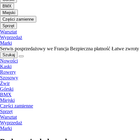
BMX
Miejski
Części zamienne
Sprzęt
Warsztat
Wyprzedaż
Marki
Serwis posprzedażowy we Francja
Bezpieczna płatność
Łatwe zwroty
Szukaj
Nowości
Kaski
Rowery
Szosowy
Żwir
Górski
BMX
Miejski
Części zamienne
Sprzęt
Warsztat
Wyprzedaż
Marki