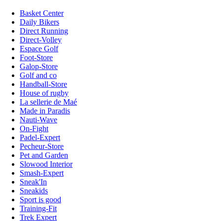
Basket Center
Daily Bikers
Direct Running
Direct-Volley
Espace Golf
Foot-Store
Galop-Store
Golf and co
Handball-Store
House of rugby
La sellerie de Maé
Made in Paradis
Nauti-Wave
On-Fight
Padel-Expert
Pecheur-Store
Pet and Garden
Slowood Interior
Smash-Expert
Sneak'In
Sneakids
Sport is good
Training-Fit
Trek Expert