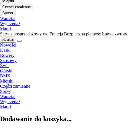
Miejski
Części zamienne
Sprzęt
Warsztat
Wyprzedaż
Marki
Serwis posprzedażowy we Francja
Bezpieczna płatność
Łatwe zwroty
Szukaj
Nowości
Kaski
Rowery
Szosowy
Żwir
Górski
BMX
Miejski
Części zamienne
Sprzęt
Warsztat
Wyprzedaż
Marki
Dodawanie do koszyka...