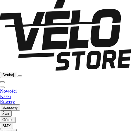
Szukaj
Nowości
Kaski
Rowery
Szosowy
Żwir
Górski
BMX