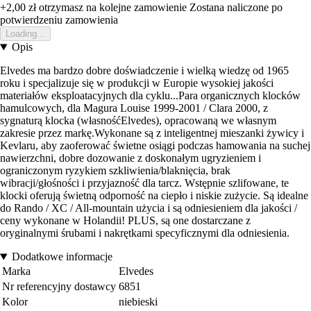
+2,00 zł
otrzymasz na kolejne zamowienie
Zostana naliczone po
potwierdzeniu zamowienia
Loading...
Opis
Elvedes ma bardzo dobre doświadczenie i wielką wiedzę od 1965
roku i specjalizuje się w produkcji w Europie wysokiej jakości
materiałów eksploatacyjnych dla cyklu...Para organicznych klocków
hamulcowych, dla Magura Louise 1999-2001 / Clara 2000, z
sygnaturą klocka (własnośćElvedes), opracowaną we własnym
zakresie przez markę.Wykonane są z inteligentnej mieszanki żywicy i
Kevlaru, aby zaoferować świetne osiągi podczas hamowania na suchej
nawierzchni, dobre dozowanie z doskonałym ugryzieniem i
ograniczonym ryzykiem szkliwienia/blaknięcia, brak
wibracji/głośności i przyjazność dla tarcz. Wstępnie szlifowane, te
klocki oferują świetną odporność na ciepło i niskie zużycie. Są idealne
do Rando / XC / All-mountain użycia i są odniesieniem dla jakości /
ceny wykonane w Holandii! PLUS, są one dostarczane z
oryginalnymi śrubami i nakrętkami specyficznymi dla odniesienia.
Dodatkowe informacje
Marka
Elvedes
Nr referencyjny dostawcy
6851
Kolor
niebieski