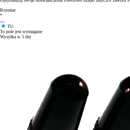
Optymalizuj swoje doświadczenia rowerowe dzięki zatyczce zaworu Fas
Rozmiar
*
TU
To pole jest wymagane
Wysyłka w 5 dni