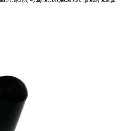
i SV, łączącej wydajność, bezpieczeństwo i prostotę obsługi.