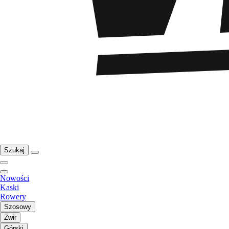
Szukaj
Nowości
Kaski
Rowery
Szosowy
Żwir
Górski