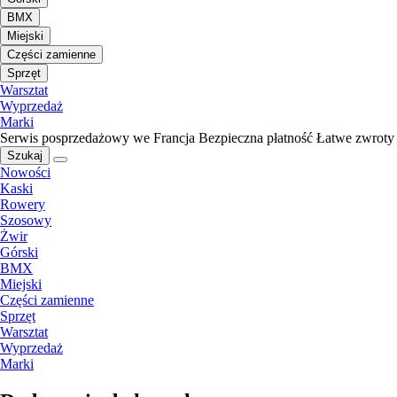
BMX
Miejski
Części zamienne
Sprzęt
Warsztat
Wyprzedaż
Marki
Serwis posprzedażowy we Francja
Bezpieczna płatność
Łatwe zwroty
Szukaj
Nowości
Kaski
Rowery
Szosowy
Żwir
Górski
BMX
Miejski
Części zamienne
Sprzęt
Warsztat
Wyprzedaż
Marki