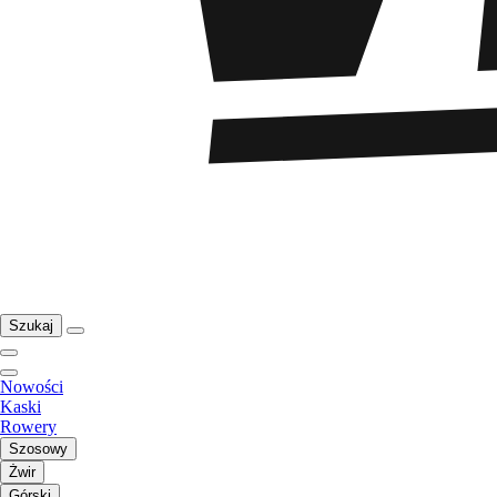
Szukaj
Nowości
Kaski
Rowery
Szosowy
Żwir
Górski