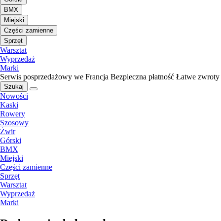
BMX
Miejski
Części zamienne
Sprzęt
Warsztat
Wyprzedaż
Marki
Serwis posprzedażowy we Francja
Bezpieczna płatność
Łatwe zwroty
Szukaj
Nowości
Kaski
Rowery
Szosowy
Żwir
Górski
BMX
Miejski
Części zamienne
Sprzęt
Warsztat
Wyprzedaż
Marki