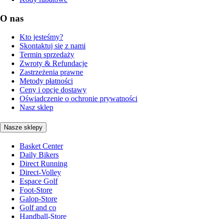
O nas
Kto jesteśmy?
Skontaktuj się z nami
Termin sprzedaży
Zwroty & Refundacje
Zastrzeżenia prawne
Metody płatności
Ceny i opcje dostawy
Oświadczenie o ochronie prywatności
Nasz sklep
Nasze sklepy
Basket Center
Daily Bikers
Direct Running
Direct-Volley
Espace Golf
Foot-Store
Galop-Store
Golf and co
Handball-Store