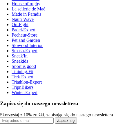
House of rugby
La sellerie de Maé
Made in Paradis
Nauti-Wave
On-Fight
Padel-Expert
Pecheur-Store
Pet and Garden
Slowood Interior
Smash-Expert
Sneak'In
Sneakids
Sport is good
Training-Fit
Trek Expert
Triathlon-Expert
TripnBikers
Winter-Expert
Zapisz się do naszego newslettera
Skorzystaj z 10% zniżki, zapisując się do naszego newslettera
Zapisz się