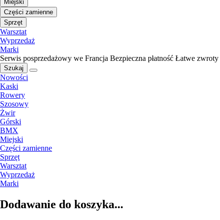
Miejski
Części zamienne
Sprzęt
Warsztat
Wyprzedaż
Marki
Serwis posprzedażowy we Francja
Bezpieczna płatność
Łatwe zwroty
Szukaj
Nowości
Kaski
Rowery
Szosowy
Żwir
Górski
BMX
Miejski
Części zamienne
Sprzęt
Warsztat
Wyprzedaż
Marki
Dodawanie do koszyka...