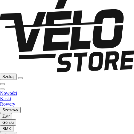
Szukaj
Nowości
Kaski
Rowery
Szosowy
Żwir
Górski
BMX