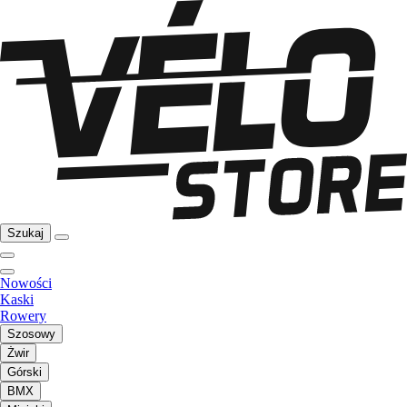
Szukaj
Nowości
Kaski
Rowery
Szosowy
Żwir
Górski
BMX