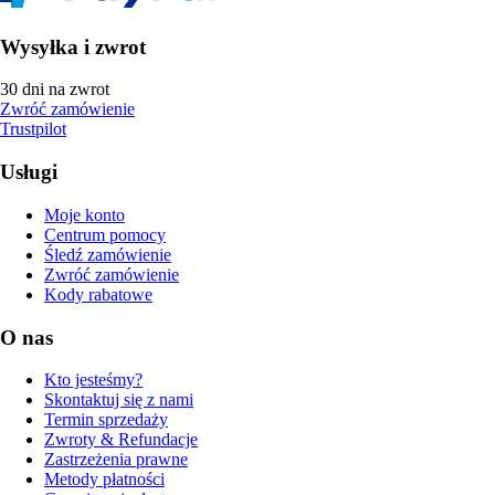
Wysyłka i zwrot
30 dni na zwrot
Zwróć zamówienie
Trustpilot
Usługi
Moje konto
Centrum pomocy
Śledź zamówienie
Zwróć zamówienie
Kody rabatowe
O nas
Kto jesteśmy?
Skontaktuj się z nami
Termin sprzedaży
Zwroty & Refundacje
Zastrzeżenia prawne
Metody płatności