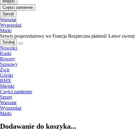
Miejski
Części zamienne
Sprzęt
Warsztat
Wyprzedaż
Marki
Serwis posprzedażowy we Francja
Bezpieczna płatność
Łatwe zwroty
Szukaj
Nowości
Kaski
Rowery
Szosowy
Żwir
Górski
BMX
Miejski
Części zamienne
Sprzęt
Warsztat
Wyprzedaż
Marki
Dodawanie do koszyka...