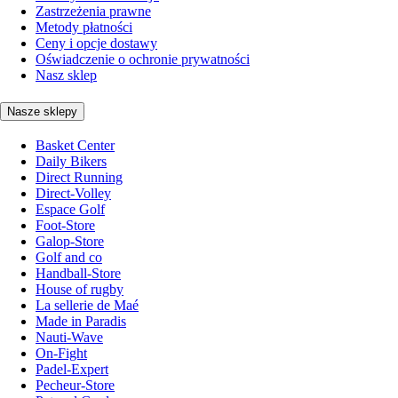
Zastrzeżenia prawne
Metody płatności
Ceny i opcje dostawy
Oświadczenie o ochronie prywatności
Nasz sklep
Nasze sklepy
Basket Center
Daily Bikers
Direct Running
Direct-Volley
Espace Golf
Foot-Store
Galop-Store
Golf and co
Handball-Store
House of rugby
La sellerie de Maé
Made in Paradis
Nauti-Wave
On-Fight
Padel-Expert
Pecheur-Store