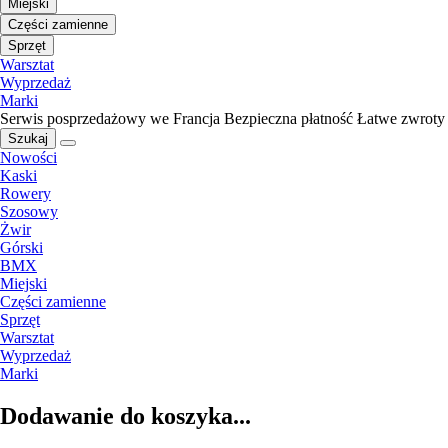
Miejski
Części zamienne
Sprzęt
Warsztat
Wyprzedaż
Marki
Serwis posprzedażowy we Francja
Bezpieczna płatność
Łatwe zwroty
Szukaj
Nowości
Kaski
Rowery
Szosowy
Żwir
Górski
BMX
Miejski
Części zamienne
Sprzęt
Warsztat
Wyprzedaż
Marki
Dodawanie do koszyka...