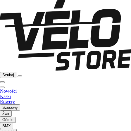
Szukaj
Nowości
Kaski
Rowery
Szosowy
Żwir
Górski
BMX