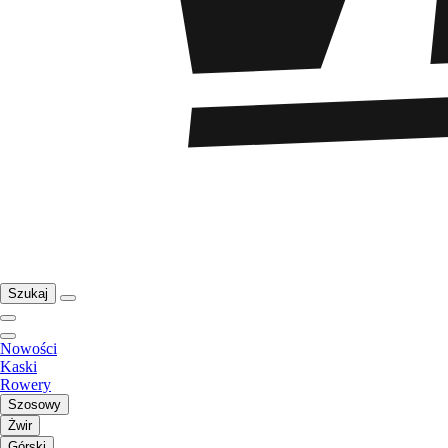
Szukaj
Nowości
Kaski
Rowery
Szosowy
Żwir
Górski