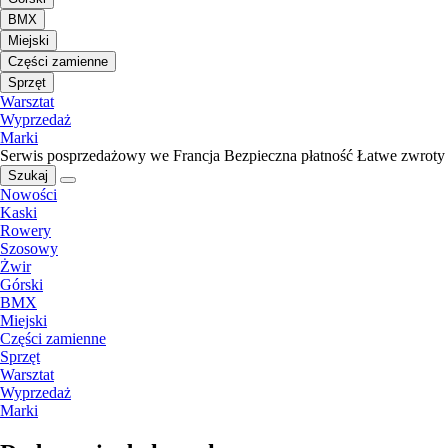
BMX
Miejski
Części zamienne
Sprzęt
Warsztat
Wyprzedaż
Marki
Serwis posprzedażowy we Francja
Bezpieczna płatność
Łatwe zwroty
Szukaj
Nowości
Kaski
Rowery
Szosowy
Żwir
Górski
BMX
Miejski
Części zamienne
Sprzęt
Warsztat
Wyprzedaż
Marki