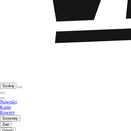
Szukaj
Nowości
Kaski
Rowery
Szosowy
Żwir
Górski