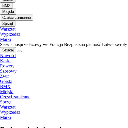
BMX
Miejski
Części zamienne
Sprzęt
Warsztat
Wyprzedaż
Marki
Serwis posprzedażowy we Francja
Bezpieczna płatność
Łatwe zwroty
Szukaj
Nowości
Kaski
Rowery
Szosowy
Żwir
Górski
BMX
Miejski
Części zamienne
Sprzęt
Warsztat
Wyprzedaż
Marki