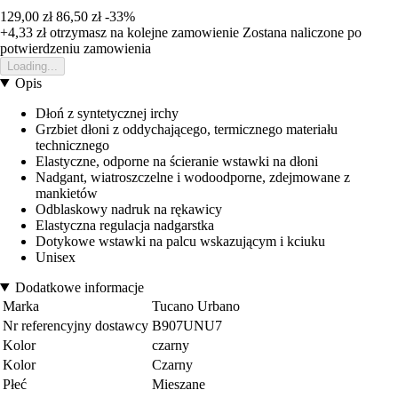
129,00 zł
86,50 zł
-33%
+4,33 zł
otrzymasz na kolejne zamowienie
Zostana naliczone po
potwierdzeniu zamowienia
Loading...
Opis
Dłoń z syntetycznej irchy
Grzbiet dłoni z oddychającego, termicznego materiału
technicznego
Elastyczne, odporne na ścieranie wstawki na dłoni
Nadgant, wiatroszczelne i wodoodporne, zdejmowane z
mankietów
Odblaskowy nadruk na rękawicy
Elastyczna regulacja nadgarstka
Dotykowe wstawki na palcu wskazującym i kciuku
Unisex
Dodatkowe informacje
Marka
Tucano Urbano
Nr referencyjny dostawcy
B907UNU7
Kolor
czarny
Kolor
Czarny
Płeć
Mieszane