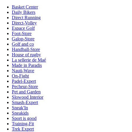
Basket Center
Daily Bikers
Direct Running
Direct-Volley
Espace Golf
Foot-Store
Galop-Store
Golf and co
Handball-Store
House of rugby
La sellerie de Maé
Made in Paradis
Nauti-Wave
On-Fight
Padel-Expert
Pecheur-Store
Pet and Garden
Slowood Interior
Smash-Expert
Sneak'In
Sneakids
Sport is good
Training-Fit
Trek Expert