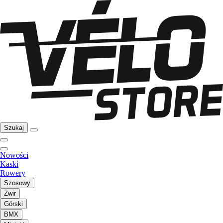
Szukaj
Nowości
Kaski
Rowery
Szosowy
Żwir
Górski
BMX