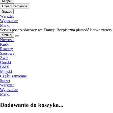
Miejski
Części zamienne
Sprzęt
Warsztat
Wyprzedaż
Marki
Serwis posprzedażowy we Francja
Bezpieczna płatność
Łatwe zwroty
Szukaj
Nowości
Kaski
Rowery
Szosowy
Żwir
Górski
BMX
Miejski
Części zamienne
Sprzęt
Warsztat
Wyprzedaż
Marki
Dodawanie do koszyka...