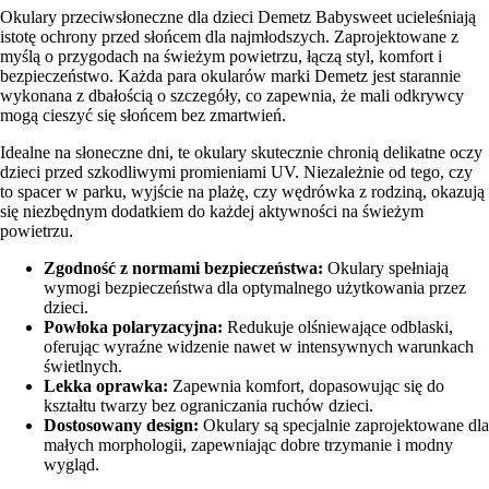
Okulary przeciwsłoneczne dla dzieci Demetz Babysweet ucieleśniają
istotę ochrony przed słońcem dla najmłodszych. Zaprojektowane z
myślą o przygodach na świeżym powietrzu, łączą styl, komfort i
bezpieczeństwo. Każda para okularów marki Demetz jest starannie
wykonana z dbałością o szczegóły, co zapewnia, że mali odkrywcy
mogą cieszyć się słońcem bez zmartwień.
Idealne na słoneczne dni, te okulary skutecznie chronią delikatne oczy
dzieci przed szkodliwymi promieniami UV. Niezależnie od tego, czy
to spacer w parku, wyjście na plażę, czy wędrówka z rodziną, okazują
się niezbędnym dodatkiem do każdej aktywności na świeżym
powietrzu.
Zgodność z normami bezpieczeństwa:
Okulary spełniają
wymogi bezpieczeństwa dla optymalnego użytkowania przez
dzieci.
Powłoka polaryzacyjna:
Redukuje olśniewające odblaski,
oferując wyraźne widzenie nawet w intensywnych warunkach
świetlnych.
Lekka oprawka:
Zapewnia komfort, dopasowując się do
kształtu twarzy bez ograniczania ruchów dzieci.
Dostosowany design:
Okulary są specjalnie zaprojektowane dla
małych morphologii, zapewniając dobre trzymanie i modny
wygląd.