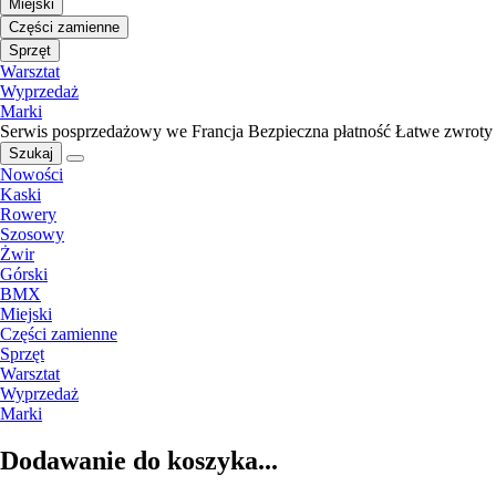
Miejski
Części zamienne
Sprzęt
Warsztat
Wyprzedaż
Marki
Serwis posprzedażowy we Francja
Bezpieczna płatność
Łatwe zwroty
Szukaj
Nowości
Kaski
Rowery
Szosowy
Żwir
Górski
BMX
Miejski
Części zamienne
Sprzęt
Warsztat
Wyprzedaż
Marki
Dodawanie do koszyka...