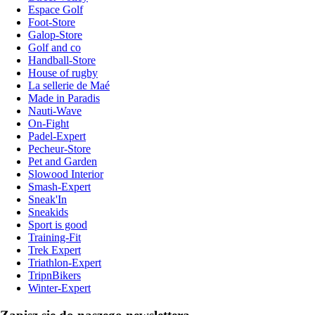
Espace Golf
Foot-Store
Galop-Store
Golf and co
Handball-Store
House of rugby
La sellerie de Maé
Made in Paradis
Nauti-Wave
On-Fight
Padel-Expert
Pecheur-Store
Pet and Garden
Slowood Interior
Smash-Expert
Sneak'In
Sneakids
Sport is good
Training-Fit
Trek Expert
Triathlon-Expert
TripnBikers
Winter-Expert