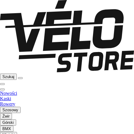
Szukaj
Nowości
Kaski
Rowery
Szosowy
Żwir
Górski
BMX