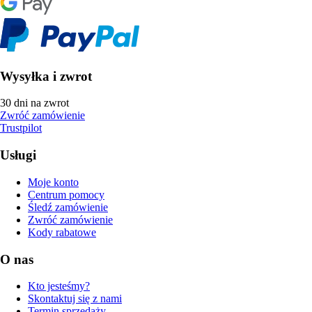
Wysyłka i zwrot
30 dni na zwrot
Zwróć zamówienie
Trustpilot
Usługi
Moje konto
Centrum pomocy
Śledź zamówienie
Zwróć zamówienie
Kody rabatowe
O nas
Kto jesteśmy?
Skontaktuj się z nami
Termin sprzedaży