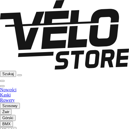
Szukaj
Nowości
Kaski
Rowery
Szosowy
Żwir
Górski
BMX