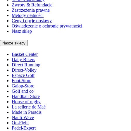
Zwroty & Refundacje
Zastrzeżenia prawne
Metody płatności
Ceny i opcje dostawy
Oświadczenie o ochronie prywatności
Nasz sklep
Nasze sklepy
Basket Center
Daily Bikers
Direct Running
Direct-Volley
Espace Golf
Foot-Store
Galop-Store
Golf and co
Handball-Store
House of rugby
La sellerie de Maé
Made in Paradis
Nauti-Wave
On-Fight
Padel-Expert