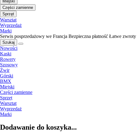
Miejski
Części zamienne
Sprzęt
Warsztat
Wyprzedaż
Marki
Serwis posprzedażowy we Francja
Bezpieczna płatność
Łatwe zwroty
Szukaj
Nowości
Kaski
Rowery
Szosowy
Żwir
Górski
BMX
Miejski
Części zamienne
Sprzęt
Warsztat
Wyprzedaż
Marki
Dodawanie do koszyka...