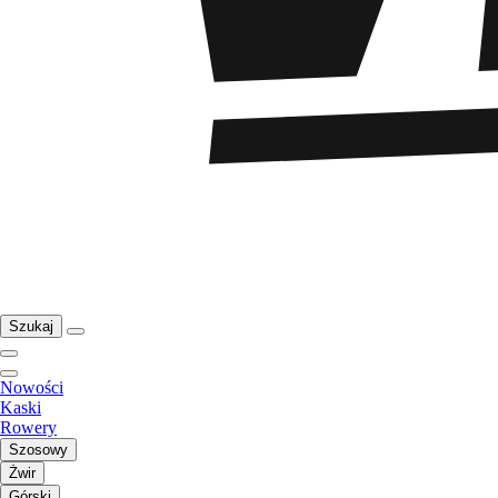
Szukaj
Nowości
Kaski
Rowery
Szosowy
Żwir
Górski