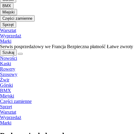
BMX
Miejski
Części zamienne
Sprzęt
Warsztat
Wyprzedaż
Marki
Serwis posprzedażowy we Francja
Bezpieczna płatność
Łatwe zwroty
Szukaj
Nowości
Kaski
Rowery
Szosowy
Żwir
Górski
BMX
Miejski
Części zamienne
Sprzęt
Warsztat
Wyprzedaż
Marki