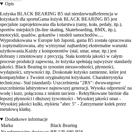
Opis
Łożyska BLACK BEARING B5 stal nierdzewnaReferencja w
łożyskach dla sportuGama łożysk BLACK BEARING B5 jest
specjalnie zaprojektowana dla kolarstwa (ramy, koła, pedały, itp.),
sportów miejskich (In-line skating, Skateboarding, BMX, itp.),
motocykli, quadów, gokartów i modeli samochodów.....
Wyprodukowana w Europie lub Japonii, gama B5 została opracowana
i zoptymalizowana, aby wytrzymać najbardziej ekstremalne warunki
użytkowania.Każdy z komponentów (stal, smar, smar, itp.) jest
dobrany i zmontowany z precyzją. Stała kontrola jakości w całym
procesie produkcji zapewnia, że łożyska spełniają najwyższe standardy
jakości. Black Bearing to synonim niezawodności, płynności,
wydajności, sztywności itp. Doskonałe łożysko zamienne, które jest
kompatybilne z Twoimi oryginalnymi łożyskami. Charakterystyka
techniczna:- Stal (standard)- Uszczelnienia "2RS": dwuwargowe
uszczelnienia labiryntowe najnowszej generacji. Wysoka odporność na
wodę i kurz, połączona z niskim tarciem - Rektyfikowane bieżnie dla
lepszej płynności i dłuższej żywotności - Wysokiej jakości smar -
Wysokiej jakości kulki, etykieta "abec 5" - Zatrzymanie kulek przez
metalową klatkę.
Dodatkowe informacje
Marka
Black Bearing
Nr referencyjny dostawcy
BB-UB-689-B5S