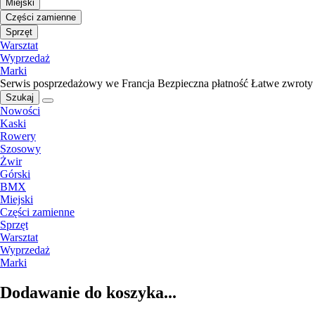
Miejski
Części zamienne
Sprzęt
Warsztat
Wyprzedaż
Marki
Serwis posprzedażowy we Francja
Bezpieczna płatność
Łatwe zwroty
Szukaj
Nowości
Kaski
Rowery
Szosowy
Żwir
Górski
BMX
Miejski
Części zamienne
Sprzęt
Warsztat
Wyprzedaż
Marki
Dodawanie do koszyka...