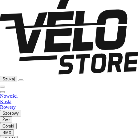
Szukaj
Nowości
Kaski
Rowery
Szosowy
Żwir
Górski
BMX