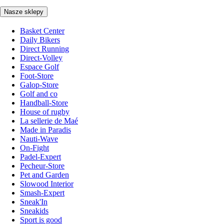
Nasze sklepy
Basket Center
Daily Bikers
Direct Running
Direct-Volley
Espace Golf
Foot-Store
Galop-Store
Golf and co
Handball-Store
House of rugby
La sellerie de Maé
Made in Paradis
Nauti-Wave
On-Fight
Padel-Expert
Pecheur-Store
Pet and Garden
Slowood Interior
Smash-Expert
Sneak'In
Sneakids
Sport is good