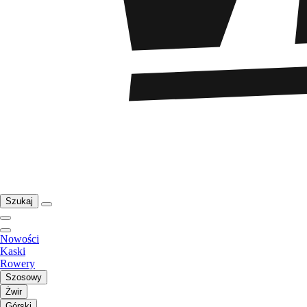
Szukaj
Nowości
Kaski
Rowery
Szosowy
Żwir
Górski