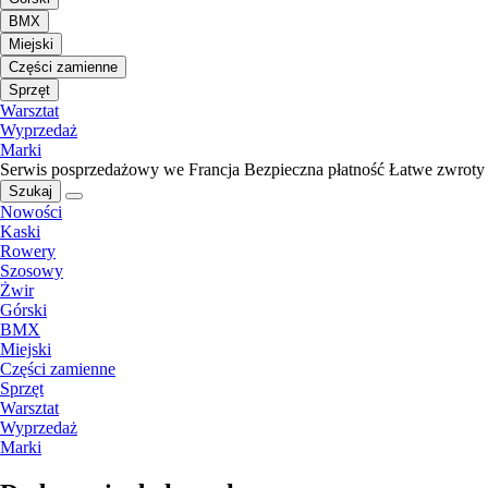
BMX
Miejski
Części zamienne
Sprzęt
Warsztat
Wyprzedaż
Marki
Serwis posprzedażowy we Francja
Bezpieczna płatność
Łatwe zwroty
Szukaj
Nowości
Kaski
Rowery
Szosowy
Żwir
Górski
BMX
Miejski
Części zamienne
Sprzęt
Warsztat
Wyprzedaż
Marki