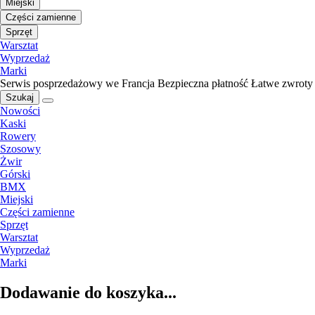
Miejski
Części zamienne
Sprzęt
Warsztat
Wyprzedaż
Marki
Serwis posprzedażowy we Francja
Bezpieczna płatność
Łatwe zwroty
Szukaj
Nowości
Kaski
Rowery
Szosowy
Żwir
Górski
BMX
Miejski
Części zamienne
Sprzęt
Warsztat
Wyprzedaż
Marki
Dodawanie do koszyka...