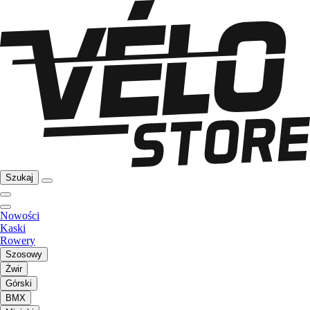
Szukaj
Nowości
Kaski
Rowery
Szosowy
Żwir
Górski
BMX