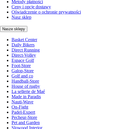
Metody płatności
Ceny i opcje dostawy
Oświadczenie o ochronie prywatności
Nasz sklep
Nasze sklepy
Basket Center
Daily Bikers
Direct Running
Direct-Volley
Espace Golf
Foot-Store
Galop-Store
Golf and co
Handball-Store
House of rugby
La sellerie de Maé
Made in Paradis
Nauti-Wave
On-Fight
Padel-Expert
Pecheur-Store
Pet and Garden
Slowood Interior