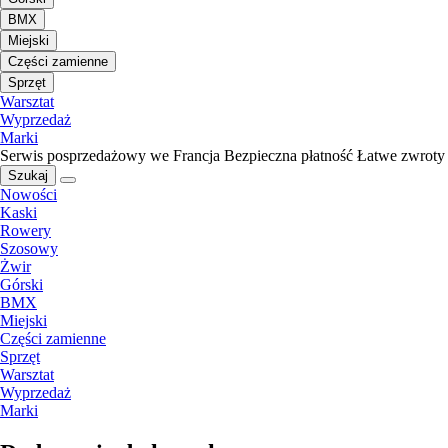
BMX
Miejski
Części zamienne
Sprzęt
Warsztat
Wyprzedaż
Marki
Serwis posprzedażowy we Francja
Bezpieczna płatność
Łatwe zwroty
Szukaj
Nowości
Kaski
Rowery
Szosowy
Żwir
Górski
BMX
Miejski
Części zamienne
Sprzęt
Warsztat
Wyprzedaż
Marki