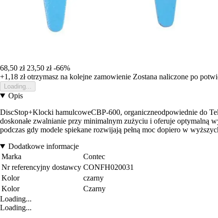
68,50 zł
23,50 zł
-66%
+1,18 zł
otrzymasz na kolejne zamowienie
Zostana naliczone po potw
Loading...
Opis
DiscStop+Klocki hamulcoweCBP-600, organiczneodpowiednie do Tekt
doskonałe zwalnianie przy minimalnym zużyciu i oferuje optymalną wy
podczas gdy modele spiekane rozwijają pełną moc dopiero w wyższych 
Dodatkowe informacje
Marka
Contec
Nr referencyjny dostawcy
CONFH020031
Kolor
czarny
Kolor
Czarny
Loading...
Loading...