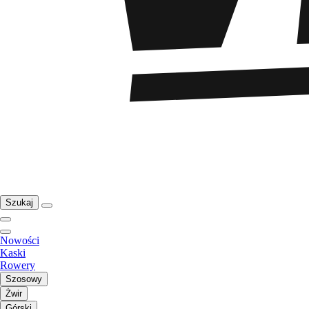
Szukaj
Nowości
Kaski
Rowery
Szosowy
Żwir
Górski