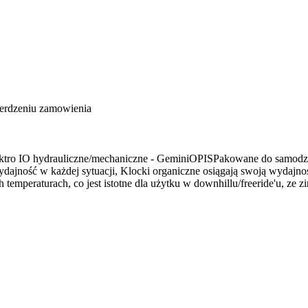
ierdzeniu zamowienia
ro IO hydrauliczne/mechaniczne - GeminiOPISPakowane do samodziel
dajność w każdej sytuacji, Klocki organiczne osiągają swoją wydajnoś
temperaturach, co jest istotne dla użytku w downhillu/freeride'u, ze