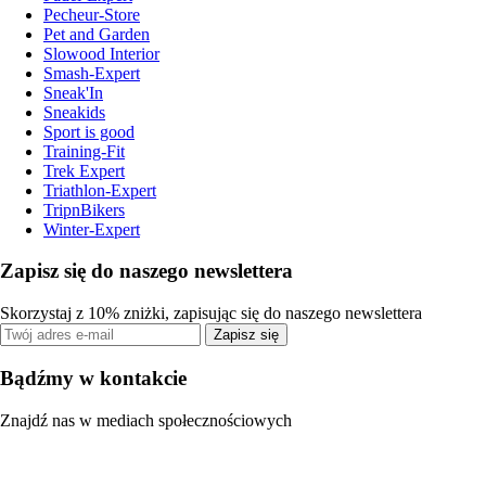
Pecheur-Store
Pet and Garden
Slowood Interior
Smash-Expert
Sneak'In
Sneakids
Sport is good
Training-Fit
Trek Expert
Triathlon-Expert
TripnBikers
Winter-Expert
Zapisz się do naszego newslettera
Skorzystaj z 10% zniżki, zapisując się do naszego newslettera
Zapisz się
Bądźmy w kontakcie
Znajdź nas w mediach społecznościowych