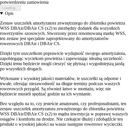
potwierdzeniu zamowienia
Loading...
Opis
Zestaw uszczelek amortyzatora zewnętrznego do zbiornika powietrza
WSS DBAir/DBAir CS (x2) to niezbędny dodatek dla wszystkich
rowerzystów szosowych. Stworzony przez renomowaną markę WSS,
ten zestaw jest specjalnie zaprojektowany do amortyzatorów
rowerowych DBAir i DBAir CS.
Dzięki tym uszczelkom poprawicie wydajność swojego amortyzatora,
zapobiegając wyciekom powietrza i zapewniając idealną szczelność.
Dzięki temu będziecie mogli cieszyć się płytszą i wygodniejszą jazdą
po wszystkich drogach.
Wykonane z wysokiej jakości materiałów, te uszczelki są odporne i
trwałe, oferując niezawodność na długie terminy podczas waszych
rowerowych przygód. Są również łatwe w montażu, więc nie
będziecie musieli spędzać godzin na ich wymianie.
Bez względu na to, czy jesteście amatorami, czy profesjonalistami, ten
zestaw uszczelek amortyzatora zewnętrznego do zbiornika powietrza
WSS DBAir/DBAir CS (x2) to mądra inwestycja w poprawę waszych
osiągów i komfortu na drodze. Nie czekajcie dłużej i zdobądźcie ten
produkt o wysokiej jakości na wasze następne rowerowe wycieczki.