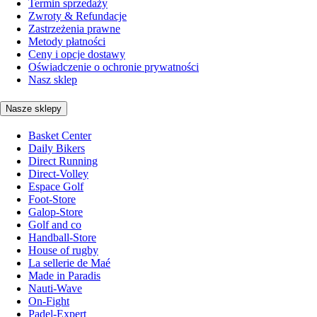
Termin sprzedaży
Zwroty & Refundacje
Zastrzeżenia prawne
Metody płatności
Ceny i opcje dostawy
Oświadczenie o ochronie prywatności
Nasz sklep
Nasze sklepy
Basket Center
Daily Bikers
Direct Running
Direct-Volley
Espace Golf
Foot-Store
Galop-Store
Golf and co
Handball-Store
House of rugby
La sellerie de Maé
Made in Paradis
Nauti-Wave
On-Fight
Padel-Expert