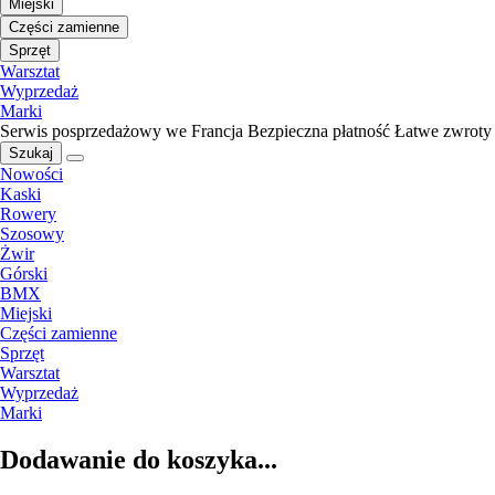
Miejski
Części zamienne
Sprzęt
Warsztat
Wyprzedaż
Marki
Serwis posprzedażowy we Francja
Bezpieczna płatność
Łatwe zwroty
Szukaj
Nowości
Kaski
Rowery
Szosowy
Żwir
Górski
BMX
Miejski
Części zamienne
Sprzęt
Warsztat
Wyprzedaż
Marki
Dodawanie do koszyka...