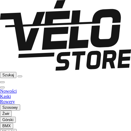
Szukaj
Nowości
Kaski
Rowery
Szosowy
Żwir
Górski
BMX