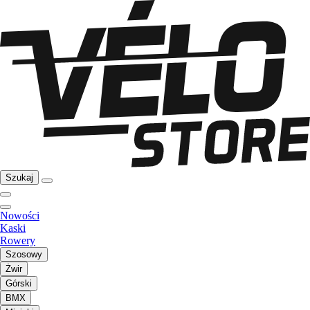
Szukaj
Nowości
Kaski
Rowery
Szosowy
Żwir
Górski
BMX