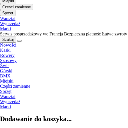
Miejski
Części zamienne
Sprzęt
Warsztat
Wyprzedaż
Marki
Serwis posprzedażowy we Francja
Bezpieczna płatność
Łatwe zwroty
Szukaj
Nowości
Kaski
Rowery
Szosowy
Żwir
Górski
BMX
Miejski
Części zamienne
Sprzęt
Warsztat
Wyprzedaż
Marki
Dodawanie do koszyka...