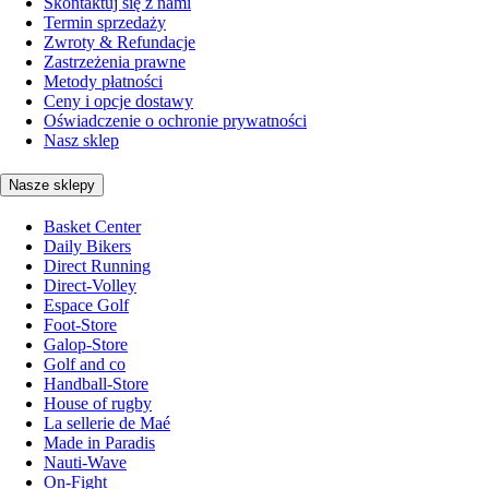
Skontaktuj się z nami
Termin sprzedaży
Zwroty & Refundacje
Zastrzeżenia prawne
Metody płatności
Ceny i opcje dostawy
Oświadczenie o ochronie prywatności
Nasz sklep
Nasze sklepy
Basket Center
Daily Bikers
Direct Running
Direct-Volley
Espace Golf
Foot-Store
Galop-Store
Golf and co
Handball-Store
House of rugby
La sellerie de Maé
Made in Paradis
Nauti-Wave
On-Fight