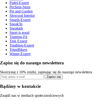
Padel-Expert
Pecheur-Store
Pet and Garden
Slowood Interior
Smash-Expert
Sneak'In
Sneakids
Sport is good
Training-Fit
Trek Expert
Triathlon-Expert
TripnBikers
Winter-Expert
Zapisz się do naszego newslettera
Skorzystaj z 10% zniżki, zapisując się do naszego newslettera
Zapisz się
Bądźmy w kontakcie
Znajdź nas w mediach społecznościowych