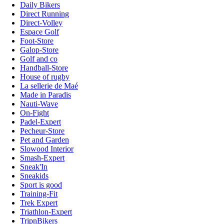
Daily Bikers
Direct Running
Direct-Volley
Espace Golf
Foot-Store
Galop-Store
Golf and co
Handball-Store
House of rugby
La sellerie de Maé
Made in Paradis
Nauti-Wave
On-Fight
Padel-Expert
Pecheur-Store
Pet and Garden
Slowood Interior
Smash-Expert
Sneak'In
Sneakids
Sport is good
Training-Fit
Trek Expert
Triathlon-Expert
TripnBikers