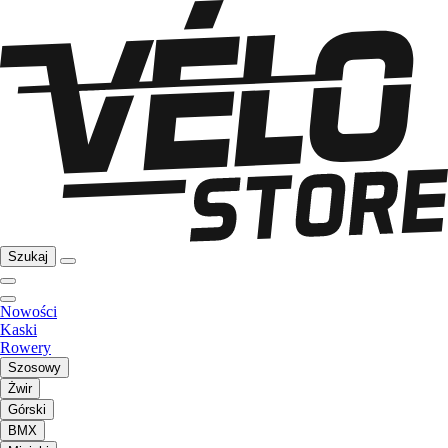
Szukaj
Nowości
Kaski
Rowery
Szosowy
Żwir
Górski
BMX