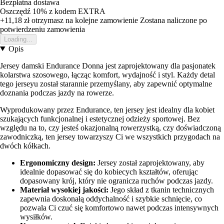
Bezpłatna dostawa
Oszczędź 10%
z kodem
EXTRA
+11,18 zł
otrzymasz na kolejne zamowienie
Zostana naliczone po
potwierdzeniu zamowienia
Loading...
Opis
Jersey damski Endurance Donna jest zaprojektowany dla pasjonatek
kolarstwa szosowego, łącząc komfort, wydajność i styl. Każdy detal
tego jerseyu został starannie przemyślany, aby zapewnić optymalne
doznania podczas jazdy na rowerze.
Wyprodukowany przez Endurance, ten jersey jest idealny dla kobiet
szukających funkcjonalnej i estetycznej odzieży sportowej. Bez
względu na to, czy jesteś okazjonalną rowerzystką, czy doświadczoną
zawodniczką, ten jersey towarzyszy Ci we wszystkich przygodach na
dwóch kółkach.
Ergonomiczny design:
Jersey został zaprojektowany, aby
idealnie dopasować się do kobiecych kształtów, oferując
dopasowany krój, który nie ogranicza ruchów podczas jazdy.
Materiał wysokiej jakości:
Jego skład z tkanin technicznych
zapewnia doskonałą oddychalność i szybkie schnięcie, co
pozwala Ci czuć się komfortowo nawet podczas intensywnych
wysiłków.