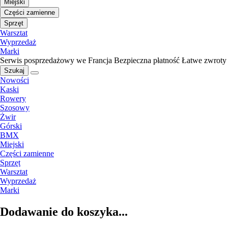
Miejski
Części zamienne
Sprzęt
Warsztat
Wyprzedaż
Marki
Serwis posprzedażowy we Francja
Bezpieczna płatność
Łatwe zwroty
Szukaj
Nowości
Kaski
Rowery
Szosowy
Żwir
Górski
BMX
Miejski
Części zamienne
Sprzęt
Warsztat
Wyprzedaż
Marki
Dodawanie do koszyka...