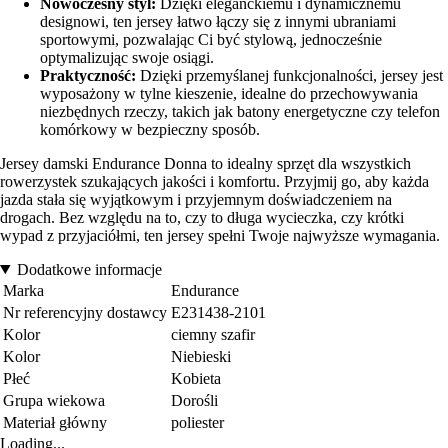
Nowoczesny styl:
Dzięki eleganckiemu i dynamicznemu
designowi, ten jersey łatwo łączy się z innymi ubraniami
sportowymi, pozwalając Ci być stylową, jednocześnie
optymalizując swoje osiągi.
Praktyczność:
Dzięki przemyślanej funkcjonalności, jersey jest
wyposażony w tylne kieszenie, idealne do przechowywania
niezbędnych rzeczy, takich jak batony energetyczne czy telefon
komórkowy w bezpieczny sposób.
Jersey damski Endurance Donna to idealny sprzęt dla wszystkich
rowerzystek szukających jakości i komfortu. Przyjmij go, aby każda
jazda stała się wyjątkowym i przyjemnym doświadczeniem na
drogach. Bez względu na to, czy to długa wycieczka, czy krótki
wypad z przyjaciółmi, ten jersey spełni Twoje najwyższe wymagania.
Dodatkowe informacje
Marka
Endurance
Nr referencyjny dostawcy
E231438-2101
Kolor
ciemny szafir
Kolor
Niebieski
Płeć
Kobieta
Grupa wiekowa
Dorośli
Materiał główny
poliester
Loading...