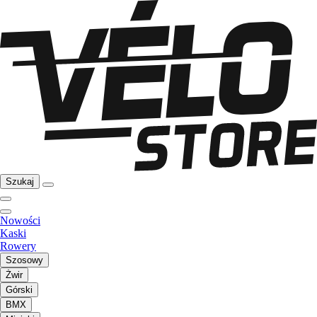
Szukaj
Nowości
Kaski
Rowery
Szosowy
Żwir
Górski
BMX