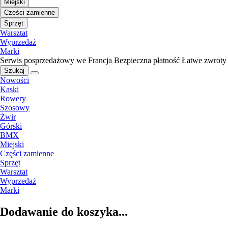
Miejski
Części zamienne
Sprzęt
Warsztat
Wyprzedaż
Marki
Serwis posprzedażowy we Francja
Bezpieczna płatność
Łatwe zwroty
Szukaj
Nowości
Kaski
Rowery
Szosowy
Żwir
Górski
BMX
Miejski
Części zamienne
Sprzęt
Warsztat
Wyprzedaż
Marki
Dodawanie do koszyka...