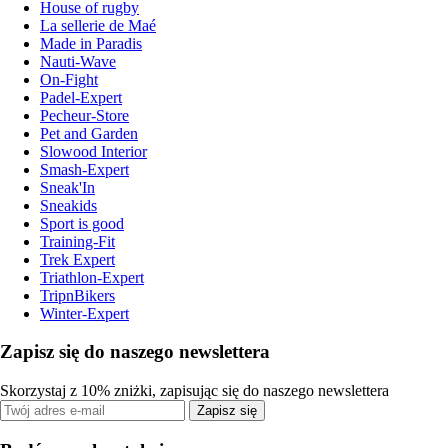
House of rugby
La sellerie de Maé
Made in Paradis
Nauti-Wave
On-Fight
Padel-Expert
Pecheur-Store
Pet and Garden
Slowood Interior
Smash-Expert
Sneak'In
Sneakids
Sport is good
Training-Fit
Trek Expert
Triathlon-Expert
TripnBikers
Winter-Expert
Zapisz się do naszego newslettera
Skorzystaj z 10% zniżki, zapisując się do naszego newslettera
Zapisz się