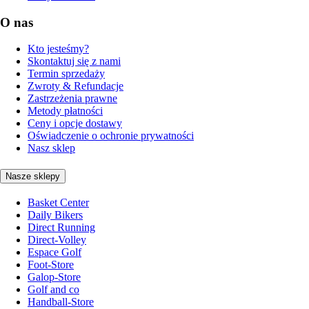
O nas
Kto jesteśmy?
Skontaktuj się z nami
Termin sprzedaży
Zwroty & Refundacje
Zastrzeżenia prawne
Metody płatności
Ceny i opcje dostawy
Oświadczenie o ochronie prywatności
Nasz sklep
Nasze sklepy
Basket Center
Daily Bikers
Direct Running
Direct-Volley
Espace Golf
Foot-Store
Galop-Store
Golf and co
Handball-Store