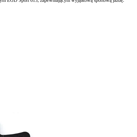
wym EGD Sport 613, zapewniającym wyjątkową sportową jazdę.