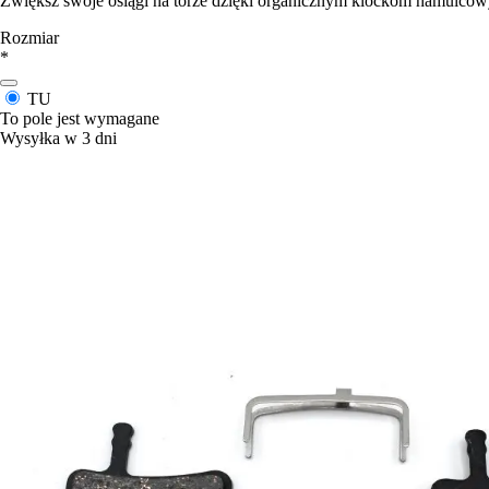
Zwiększ swoje osiągi na torze dzięki organicznym klockom hamulco
Rozmiar
*
TU
To pole jest wymagane
Wysyłka w 3 dni