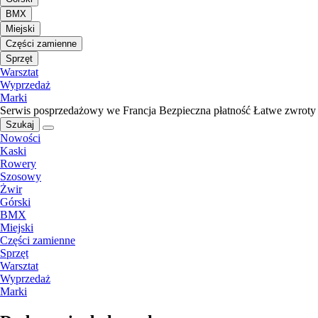
BMX
Miejski
Części zamienne
Sprzęt
Warsztat
Wyprzedaż
Marki
Serwis posprzedażowy we Francja
Bezpieczna płatność
Łatwe zwroty
Szukaj
Nowości
Kaski
Rowery
Szosowy
Żwir
Górski
BMX
Miejski
Części zamienne
Sprzęt
Warsztat
Wyprzedaż
Marki