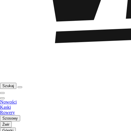
Szukaj
Nowości
Kaski
Rowery
Szosowy
Żwir
Górski