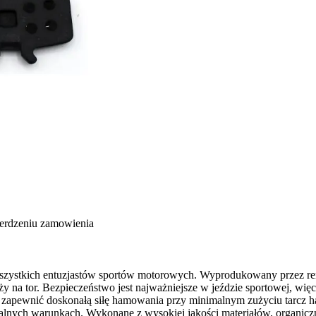
ierdzeniu zamowienia
wszystkich entuzjastów sportów motorowych. Wyprodukowany przez r
na tor. Bezpieczeństwo jest najważniejsze w jeździe sportowej, wię
 zapewnić doskonałą siłę hamowania przy minimalnym zużyciu tarcz 
remalnych warunkach. Wykonane z wysokiej jakości materiałów, organi