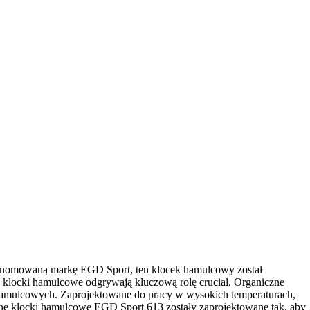
enomowaną markę EGD Sport, ten klocek hamulcowy został
c klocki hamulcowe odgrywają kluczową rolę crucial. Organiczne
hamulcowych. Zaprojektowane do pracy w wysokich temperaturach,
czne klocki hamulcowe EGD Sport 613 zostały zaprojektowane tak, aby