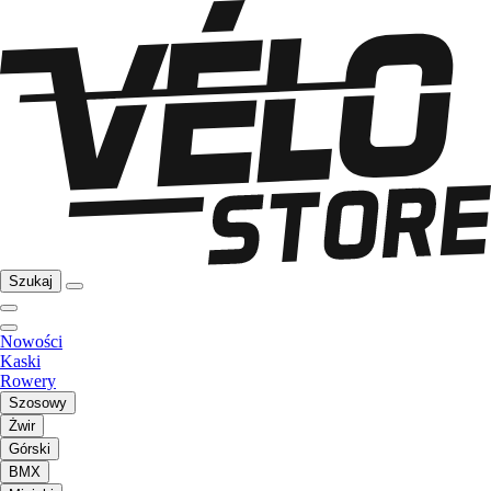
Szukaj
Nowości
Kaski
Rowery
Szosowy
Żwir
Górski
BMX