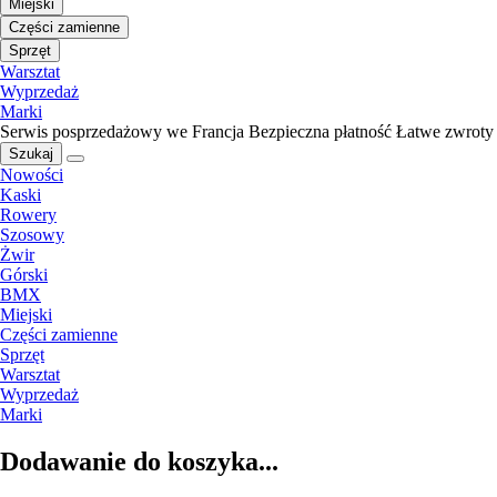
Miejski
Części zamienne
Sprzęt
Warsztat
Wyprzedaż
Marki
Serwis posprzedażowy we Francja
Bezpieczna płatność
Łatwe zwroty
Szukaj
Nowości
Kaski
Rowery
Szosowy
Żwir
Górski
BMX
Miejski
Części zamienne
Sprzęt
Warsztat
Wyprzedaż
Marki
Dodawanie do koszyka...