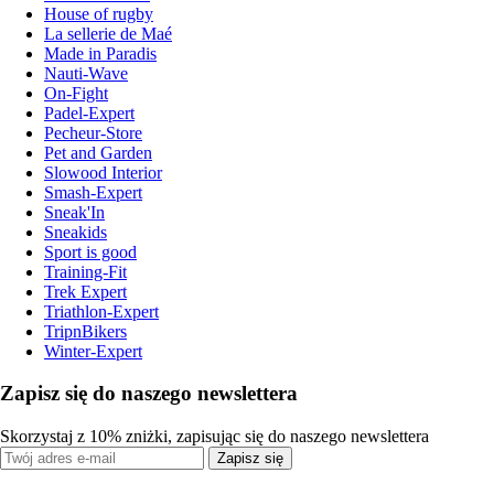
House of rugby
La sellerie de Maé
Made in Paradis
Nauti-Wave
On-Fight
Padel-Expert
Pecheur-Store
Pet and Garden
Slowood Interior
Smash-Expert
Sneak'In
Sneakids
Sport is good
Training-Fit
Trek Expert
Triathlon-Expert
TripnBikers
Winter-Expert
Zapisz się do naszego newslettera
Skorzystaj z 10% zniżki, zapisując się do naszego newslettera
Zapisz się