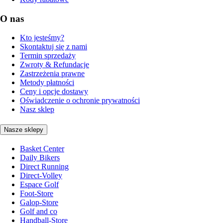
O nas
Kto jesteśmy?
Skontaktuj się z nami
Termin sprzedaży
Zwroty & Refundacje
Zastrzeżenia prawne
Metody płatności
Ceny i opcje dostawy
Oświadczenie o ochronie prywatności
Nasz sklep
Nasze sklepy
Basket Center
Daily Bikers
Direct Running
Direct-Volley
Espace Golf
Foot-Store
Galop-Store
Golf and co
Handball-Store