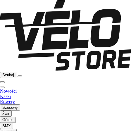
Szukaj
Nowości
Kaski
Rowery
Szosowy
Żwir
Górski
BMX