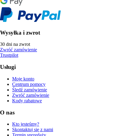
Wysyłka i zwrot
30 dni na zwrot
Zwróć zamówienie
Trustpilot
Usługi
Moje konto
Centrum pomocy
Śledź zamówienie
Zwróć zamówienie
Kody rabatowe
O nas
Kto jesteśmy?
Skontaktuj się z nami
Termin sprzedaży