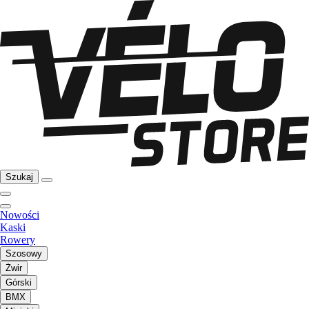
Szukaj
Nowości
Kaski
Rowery
Szosowy
Żwir
Górski
BMX