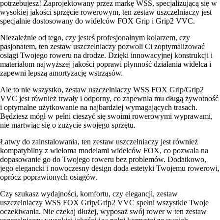
potrzebujesz! Zaprojektowany przez markę WSS, specjalizującą się w
wysokiej jakości sprzęcie rowerowym, ten zestaw uszczelniaczy jest
specjalnie dostosowany do widelców FOX Grip i Grip2 VVC.
Niezależnie od tego, czy jesteś profesjonalnym kolarzem, czy
pasjonatem, ten zestaw uszczelniaczy pozwoli Ci zoptymalizować
osiągi Twojego roweru na drodze. Dzięki innowacyjnej konstrukcji i
materiałom najwyższej jakości poprawi płynność działania widelca i
zapewni lepszą amortyzację wstrząsów.
Ale to nie wszystko, zestaw uszczelniaczy WSS FOX Grip/Grip2
VVC jest również trwały i odporny, co zapewnia mu długą żywotność
i optymalne użytkowanie na najbardziej wymagających trasach.
Będziesz mógł w pełni cieszyć się swoimi rowerowymi wyprawami,
nie martwiąc się o zużycie swojego sprzętu.
Łatwy do zainstalowania, ten zestaw uszczelniaczy jest również
kompatybilny z wieloma modelami widelców FOX, co pozwala na
dopasowanie go do Twojego roweru bez problemów. Dodatkowo,
jego elegancki i nowoczesny design doda estetyki Twojemu rowerowi,
oprócz poprawionych osiągów.
Czy szukasz wydajności, komfortu, czy elegancji, zestaw
uszczelniaczy WSS FOX Grip/Grip2 VVC spełni wszystkie Twoje
oczekiwania. Nie czekaj dłużej, wyposaż swój rower w ten zestaw