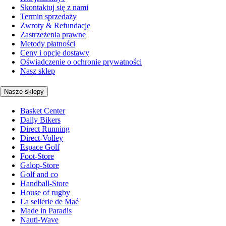
Skontaktuj się z nami
Termin sprzedaży
Zwroty & Refundacje
Zastrzeżenia prawne
Metody płatności
Ceny i opcje dostawy
Oświadczenie o ochronie prywatności
Nasz sklep
Nasze sklepy
Basket Center
Daily Bikers
Direct Running
Direct-Volley
Espace Golf
Foot-Store
Galop-Store
Golf and co
Handball-Store
House of rugby
La sellerie de Maé
Made in Paradis
Nauti-Wave