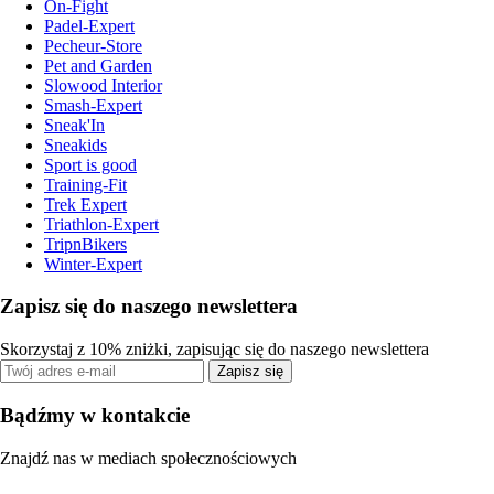
On-Fight
Padel-Expert
Pecheur-Store
Pet and Garden
Slowood Interior
Smash-Expert
Sneak'In
Sneakids
Sport is good
Training-Fit
Trek Expert
Triathlon-Expert
TripnBikers
Winter-Expert
Zapisz się do naszego newslettera
Skorzystaj z 10% zniżki, zapisując się do naszego newslettera
Zapisz się
Bądźmy w kontakcie
Znajdź nas w mediach społecznościowych