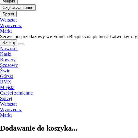
Miejski
Części zamienne
Sprzęt
Warsztat
Wyprzedaż
Marki
Serwis posprzedażowy we Francja
Bezpieczna płatność
Łatwe zwroty
Szukaj
Nowości
Kaski
Rowery
Szosowy
Żwir
Górski
BMX
Miejski
Części zamienne
Sprzęt
Warsztat
Wyprzedaż
Marki
Dodawanie do koszyka...