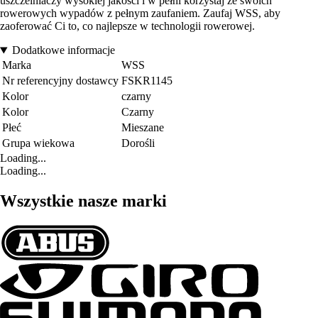
uszczelniaczy wysokiej jakości i w pełni korzystaj ze swoich
rowerowych wypadów z pełnym zaufaniem. Zaufaj WSS, aby
zaoferować Ci to, co najlepsze w technologii rowerowej.
Dodatkowe informacje
Marka
WSS
Nr referencyjny dostawcy
FSKR1145
Kolor
czarny
Kolor
Czarny
Płeć
Mieszane
Grupa wiekowa
Dorośli
Loading...
Loading...
Wszystkie nasze marki