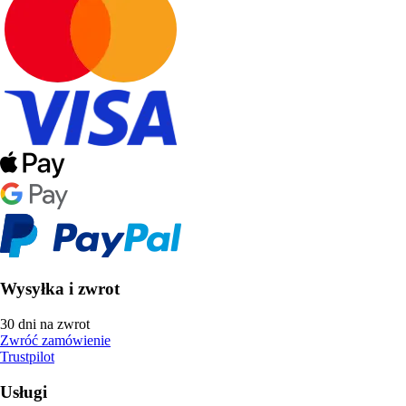
Wysyłka i zwrot
30 dni na zwrot
Zwróć zamówienie
Trustpilot
Usługi