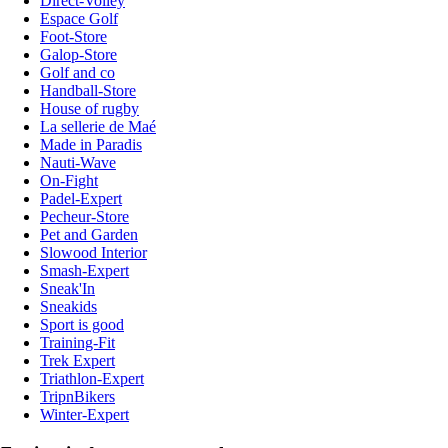
Direct-Volley
Espace Golf
Foot-Store
Galop-Store
Golf and co
Handball-Store
House of rugby
La sellerie de Maé
Made in Paradis
Nauti-Wave
On-Fight
Padel-Expert
Pecheur-Store
Pet and Garden
Slowood Interior
Smash-Expert
Sneak'In
Sneakids
Sport is good
Training-Fit
Trek Expert
Triathlon-Expert
TripnBikers
Winter-Expert