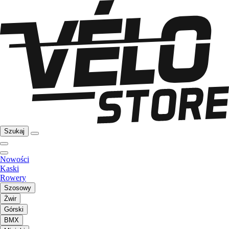
Szukaj
Nowości
Kaski
Rowery
Szosowy
Żwir
Górski
BMX