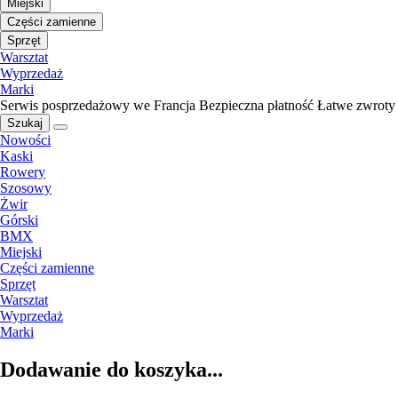
Miejski
Części zamienne
Sprzęt
Warsztat
Wyprzedaż
Marki
Serwis posprzedażowy we Francja
Bezpieczna płatność
Łatwe zwroty
Szukaj
Nowości
Kaski
Rowery
Szosowy
Żwir
Górski
BMX
Miejski
Części zamienne
Sprzęt
Warsztat
Wyprzedaż
Marki
Dodawanie do koszyka...