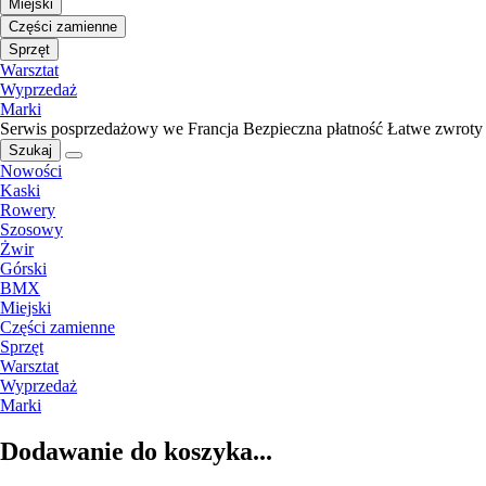
Miejski
Części zamienne
Sprzęt
Warsztat
Wyprzedaż
Marki
Serwis posprzedażowy we Francja
Bezpieczna płatność
Łatwe zwroty
Szukaj
Nowości
Kaski
Rowery
Szosowy
Żwir
Górski
BMX
Miejski
Części zamienne
Sprzęt
Warsztat
Wyprzedaż
Marki
Dodawanie do koszyka...