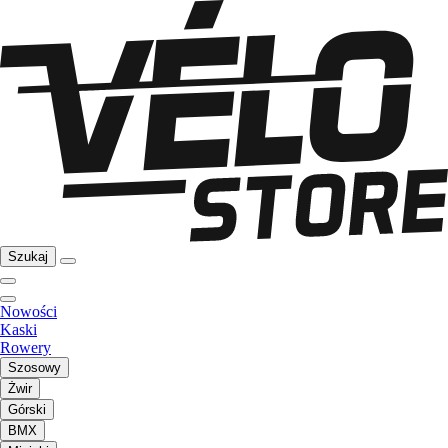
Szukaj
Nowości
Kaski
Rowery
Szosowy
Żwir
Górski
BMX