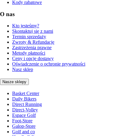
Kody rabatowe
O nas
Kto jesteśmy?
Skontaktuj się z nami
Termin sprzedaży
Zwroty & Refundacje
Zastrzeżenia prawne
Metody płatności
Ceny i opcje dostawy
Oświadczenie o ochronie prywatności
Nasz sklep
Nasze sklepy
Basket Center
Daily Bikers
Direct Running
Direct-Volley
Espace Golf
Foot-Store
Galop-Store
Golf and co