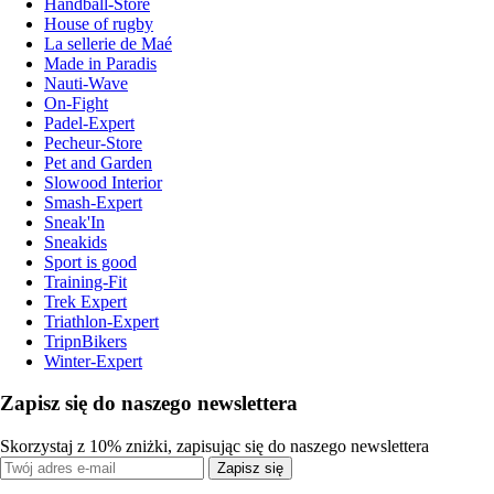
Handball-Store
House of rugby
La sellerie de Maé
Made in Paradis
Nauti-Wave
On-Fight
Padel-Expert
Pecheur-Store
Pet and Garden
Slowood Interior
Smash-Expert
Sneak'In
Sneakids
Sport is good
Training-Fit
Trek Expert
Triathlon-Expert
TripnBikers
Winter-Expert
Zapisz się do naszego newslettera
Skorzystaj z 10% zniżki, zapisując się do naszego newslettera
Zapisz się