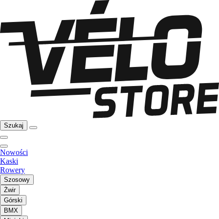
Szukaj
Nowości
Kaski
Rowery
Szosowy
Żwir
Górski
BMX