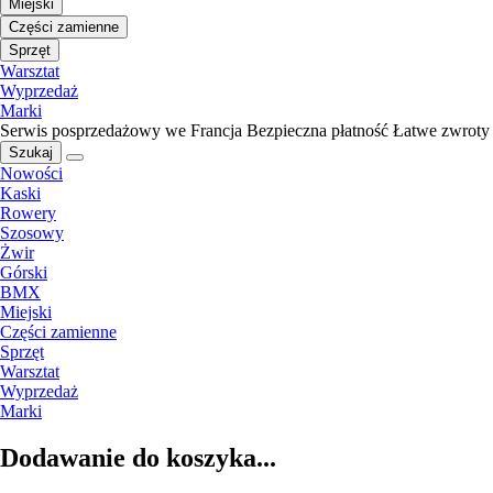
Miejski
Części zamienne
Sprzęt
Warsztat
Wyprzedaż
Marki
Serwis posprzedażowy we Francja
Bezpieczna płatność
Łatwe zwroty
Szukaj
Nowości
Kaski
Rowery
Szosowy
Żwir
Górski
BMX
Miejski
Części zamienne
Sprzęt
Warsztat
Wyprzedaż
Marki
Dodawanie do koszyka...