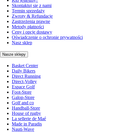
Kto jesteśmy?
Skontaktuj się z nami
Termin sprzedaży
Zwroty & Refundacje
Zastrzeżenia prawne
Metody płatności
Ceny i opcje dostawy
Oświadczenie o ochronie prywatności
Nasz sklep
Nasze sklepy
Basket Center
Daily Bikers
Direct Running
Direct-Volley
Espace Golf
Foot-Store
Galop-Store
Golf and co
Handball-Store
House of rugby
La sellerie de Maé
Made in Paradis
Nauti-Wave