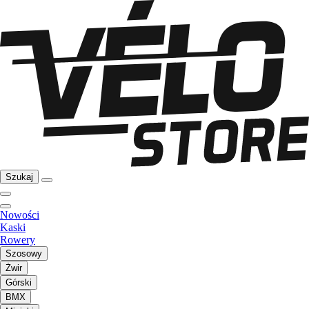
Szukaj
Nowości
Kaski
Rowery
Szosowy
Żwir
Górski
BMX