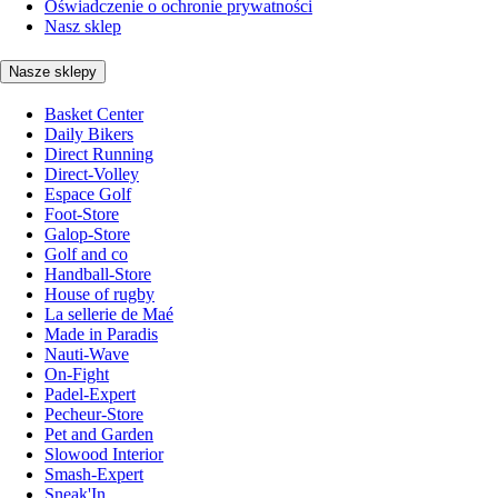
Oświadczenie o ochronie prywatności
Nasz sklep
Nasze sklepy
Basket Center
Daily Bikers
Direct Running
Direct-Volley
Espace Golf
Foot-Store
Galop-Store
Golf and co
Handball-Store
House of rugby
La sellerie de Maé
Made in Paradis
Nauti-Wave
On-Fight
Padel-Expert
Pecheur-Store
Pet and Garden
Slowood Interior
Smash-Expert
Sneak'In