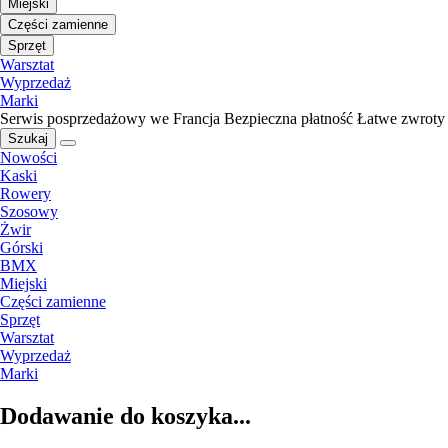
Miejski
Części zamienne
Sprzęt
Warsztat
Wyprzedaż
Marki
Serwis posprzedażowy we Francja
Bezpieczna płatność
Łatwe zwroty
Szukaj
Nowości
Kaski
Rowery
Szosowy
Żwir
Górski
BMX
Miejski
Części zamienne
Sprzęt
Warsztat
Wyprzedaż
Marki
Dodawanie do koszyka...