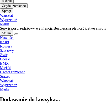
Miejski
Części zamienne
Sprzęt
Warsztat
Wyprzedaż
Marki
Serwis posprzedażowy we Francja
Bezpieczna płatność
Łatwe zwroty
Szukaj
Nowości
Kaski
Rowery
Szosowy
Żwir
Górski
BMX
Miejski
Części zamienne
Sprzęt
Warsztat
Wyprzedaż
Marki
Dodawanie do koszyka...