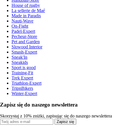
Handball-Store
House of rugby
La sellerie de Maé
Made in Paradis
Nauti-Wave
On-Fight
Padel-Expert
Pecheur-Store
Pet and Garden
Slowood Interior
Smash-Expert
Sneak'In
Sneakids
Sport is good
Training-Fit
Trek Expert
Triathlon-Expert
TripnBikers
Winter-Expert
Zapisz się do naszego newslettera
Skorzystaj z 10% zniżki, zapisując się do naszego newslettera
Zapisz się