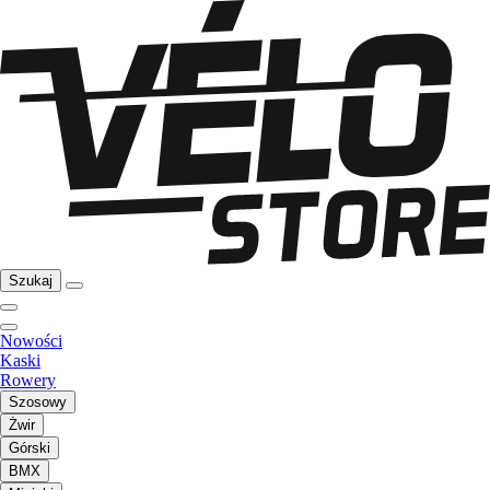
Szukaj
Nowości
Kaski
Rowery
Szosowy
Żwir
Górski
BMX