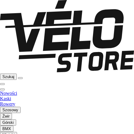
Szukaj
Nowości
Kaski
Rowery
Szosowy
Żwir
Górski
BMX