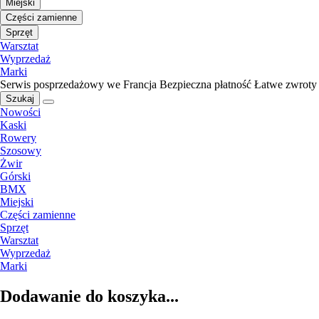
Miejski
Części zamienne
Sprzęt
Warsztat
Wyprzedaż
Marki
Serwis posprzedażowy we Francja
Bezpieczna płatność
Łatwe zwroty
Szukaj
Nowości
Kaski
Rowery
Szosowy
Żwir
Górski
BMX
Miejski
Części zamienne
Sprzęt
Warsztat
Wyprzedaż
Marki
Dodawanie do koszyka...