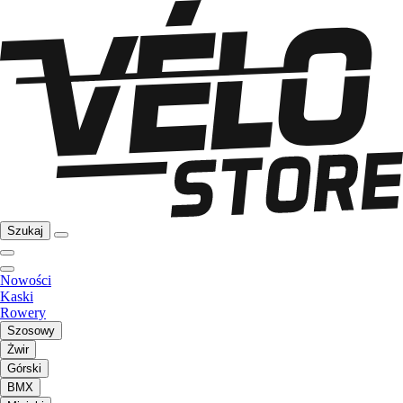
Szukaj
Nowości
Kaski
Rowery
Szosowy
Żwir
Górski
BMX