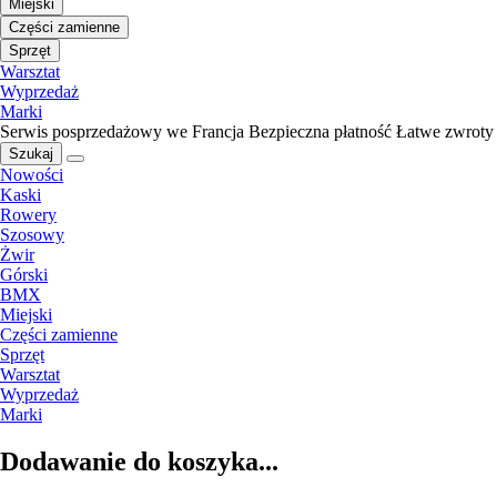
Miejski
Części zamienne
Sprzęt
Warsztat
Wyprzedaż
Marki
Serwis posprzedażowy we Francja
Bezpieczna płatność
Łatwe zwroty
Szukaj
Nowości
Kaski
Rowery
Szosowy
Żwir
Górski
BMX
Miejski
Części zamienne
Sprzęt
Warsztat
Wyprzedaż
Marki
Dodawanie do koszyka...