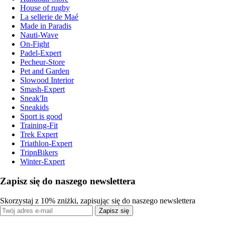
House of rugby
La sellerie de Maé
Made in Paradis
Nauti-Wave
On-Fight
Padel-Expert
Pecheur-Store
Pet and Garden
Slowood Interior
Smash-Expert
Sneak'In
Sneakids
Sport is good
Training-Fit
Trek Expert
Triathlon-Expert
TripnBikers
Winter-Expert
Zapisz się do naszego newslettera
Skorzystaj z 10% zniżki, zapisując się do naszego newslettera
Zapisz się