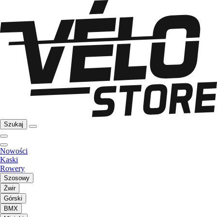
Szukaj
Nowości
Kaski
Rowery
Szosowy
Żwir
Górski
BMX