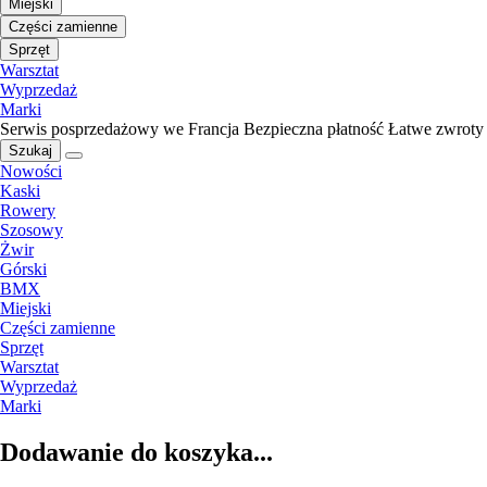
Miejski
Części zamienne
Sprzęt
Warsztat
Wyprzedaż
Marki
Serwis posprzedażowy we Francja
Bezpieczna płatność
Łatwe zwroty
Szukaj
Nowości
Kaski
Rowery
Szosowy
Żwir
Górski
BMX
Miejski
Części zamienne
Sprzęt
Warsztat
Wyprzedaż
Marki
Dodawanie do koszyka...