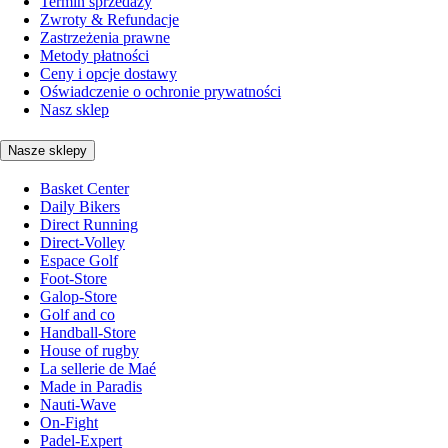
Termin sprzedaży
Zwroty & Refundacje
Zastrzeżenia prawne
Metody płatności
Ceny i opcje dostawy
Oświadczenie o ochronie prywatności
Nasz sklep
Nasze sklepy
Basket Center
Daily Bikers
Direct Running
Direct-Volley
Espace Golf
Foot-Store
Galop-Store
Golf and co
Handball-Store
House of rugby
La sellerie de Maé
Made in Paradis
Nauti-Wave
On-Fight
Padel-Expert