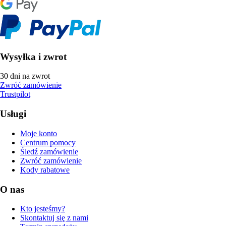
Wysyłka i zwrot
30 dni na zwrot
Zwróć zamówienie
Trustpilot
Usługi
Moje konto
Centrum pomocy
Śledź zamówienie
Zwróć zamówienie
Kody rabatowe
O nas
Kto jesteśmy?
Skontaktuj się z nami