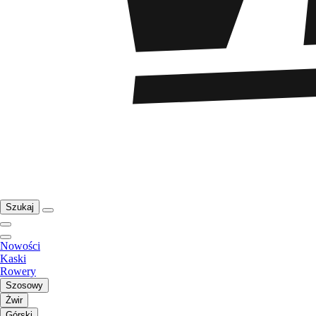
Szukaj
Nowości
Kaski
Rowery
Szosowy
Żwir
Górski