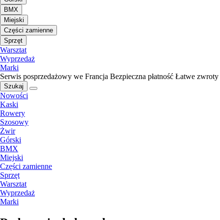
BMX
Miejski
Części zamienne
Sprzęt
Warsztat
Wyprzedaż
Marki
Serwis posprzedażowy we Francja
Bezpieczna płatność
Łatwe zwroty
Szukaj
Nowości
Kaski
Rowery
Szosowy
Żwir
Górski
BMX
Miejski
Części zamienne
Sprzęt
Warsztat
Wyprzedaż
Marki