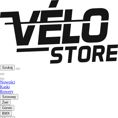
Szukaj
Nowości
Kaski
Rowery
Szosowy
Żwir
Górski
BMX