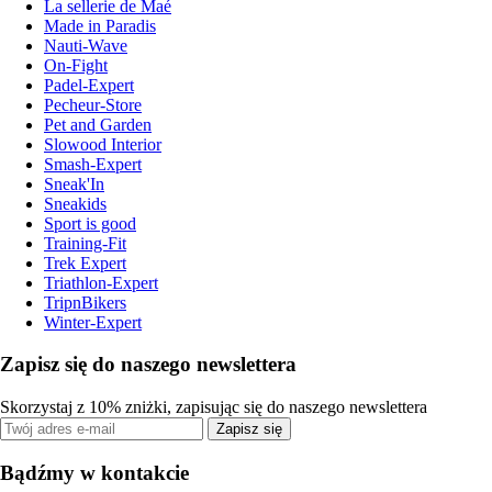
La sellerie de Maé
Made in Paradis
Nauti-Wave
On-Fight
Padel-Expert
Pecheur-Store
Pet and Garden
Slowood Interior
Smash-Expert
Sneak'In
Sneakids
Sport is good
Training-Fit
Trek Expert
Triathlon-Expert
TripnBikers
Winter-Expert
Zapisz się do naszego newslettera
Skorzystaj z 10% zniżki, zapisując się do naszego newslettera
Zapisz się
Bądźmy w kontakcie