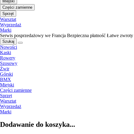
Miejski
Części zamienne
Sprzęt
Warsztat
Wyprzedaż
Marki
Serwis posprzedażowy we Francja
Bezpieczna płatność
Łatwe zwroty
Szukaj
Nowości
Kaski
Rowery
Szosowy
Żwir
Górski
BMX
Miejski
Części zamienne
Sprzęt
Warsztat
Wyprzedaż
Marki
Dodawanie do koszyka...