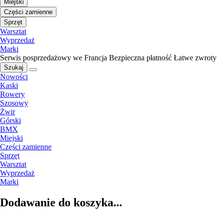
Miejski
Części zamienne
Sprzęt
Warsztat
Wyprzedaż
Marki
Serwis posprzedażowy we Francja
Bezpieczna płatność
Łatwe zwroty
Szukaj
Nowości
Kaski
Rowery
Szosowy
Żwir
Górski
BMX
Miejski
Części zamienne
Sprzęt
Warsztat
Wyprzedaż
Marki
Dodawanie do koszyka...