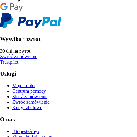
Wysyłka i zwrot
30 dni na zwrot
Zwróć zamówienie
Trustpilot
Usługi
Moje konto
Centrum pomocy
Śledź zamówienie
Zwróć zamówienie
Kody rabatowe
O nas
Kto jesteśmy?
Skontaktuj się z nami