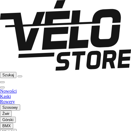
Szukaj
Nowości
Kaski
Rowery
Szosowy
Żwir
Górski
BMX