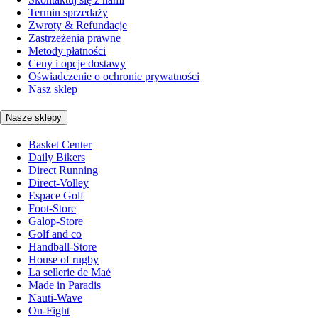
Termin sprzedaży
Zwroty & Refundacje
Zastrzeżenia prawne
Metody płatności
Ceny i opcje dostawy
Oświadczenie o ochronie prywatności
Nasz sklep
Nasze sklepy
Basket Center
Daily Bikers
Direct Running
Direct-Volley
Espace Golf
Foot-Store
Galop-Store
Golf and co
Handball-Store
House of rugby
La sellerie de Maé
Made in Paradis
Nauti-Wave
On-Fight