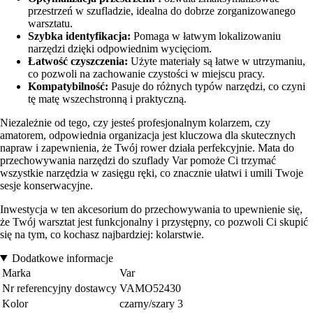
przestrzeń w szufladzie, idealna do dobrze zorganizowanego
warsztatu.
Szybka identyfikacja:
Pomaga w łatwym lokalizowaniu
narzędzi dzięki odpowiednim wycięciom.
Łatwość czyszczenia:
Użyte materiały są łatwe w utrzymaniu,
co pozwoli na zachowanie czystości w miejscu pracy.
Kompatybilność:
Pasuje do różnych typów narzędzi, co czyni
tę matę wszechstronną i praktyczną.
Niezależnie od tego, czy jesteś profesjonalnym kolarzem, czy
amatorem, odpowiednia organizacja jest kluczowa dla skutecznych
napraw i zapewnienia, że Twój rower działa perfekcyjnie. Mata do
przechowywania narzędzi do szuflady Var pomoże Ci trzymać
wszystkie narzędzia w zasięgu ręki, co znacznie ułatwi i umili Twoje
sesje konserwacyjne.
Inwestycja w ten akcesorium do przechowywania to upewnienie się,
że Twój warsztat jest funkcjonalny i przystępny, co pozwoli Ci skupić
się na tym, co kochasz najbardziej: kolarstwie.
Dodatkowe informacje
Marka
Var
Nr referencyjny dostawcy
VAMO52430
Kolor
czarny/szary 3