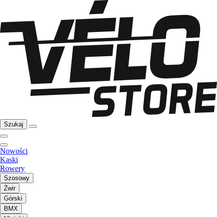
Szukaj
Nowości
Kaski
Rowery
Szosowy
Żwir
Górski
BMX