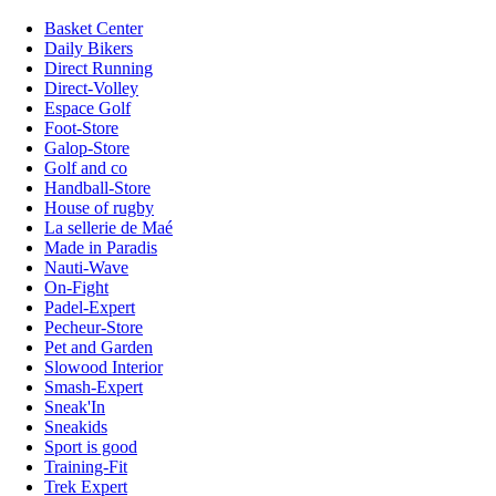
Basket Center
Daily Bikers
Direct Running
Direct-Volley
Espace Golf
Foot-Store
Galop-Store
Golf and co
Handball-Store
House of rugby
La sellerie de Maé
Made in Paradis
Nauti-Wave
On-Fight
Padel-Expert
Pecheur-Store
Pet and Garden
Slowood Interior
Smash-Expert
Sneak'In
Sneakids
Sport is good
Training-Fit
Trek Expert