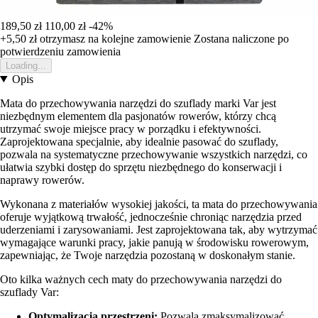
189,50 zł
110,00 zł
-42%
+5,50 zł
otrzymasz na kolejne zamowienie
Zostana naliczone po
potwierdzeniu zamowienia
Loading...
Opis
Mata do przechowywania narzędzi do szuflady marki Var jest
niezbędnym elementem dla pasjonatów rowerów, którzy chcą
utrzymać swoje miejsce pracy w porządku i efektywności.
Zaprojektowana specjalnie, aby idealnie pasować do szuflady,
pozwala na systematyczne przechowywanie wszystkich narzędzi, co
ułatwia szybki dostęp do sprzętu niezbędnego do konserwacji i
naprawy rowerów.
Wykonana z materiałów wysokiej jakości, ta mata do przechowywania
oferuje wyjątkową trwałość, jednocześnie chroniąc narzędzia przed
uderzeniami i zarysowaniami. Jest zaprojektowana tak, aby wytrzymać
wymagające warunki pracy, jakie panują w środowisku rowerowym,
zapewniając, że Twoje narzędzia pozostaną w doskonałym stanie.
Oto kilka ważnych cech maty do przechowywania narzędzi do
szuflady Var:
Optymalizacja przestrzeni:
Pozwala zmaksymalizować