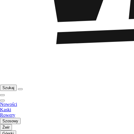
Szukaj
Nowości
Kaski
Rowery
Szosowy
Żwir
Górski