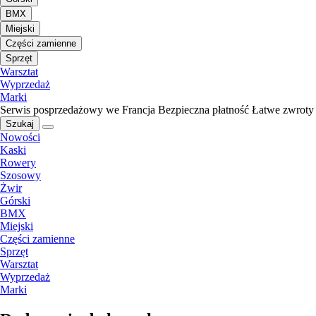
BMX
Miejski
Części zamienne
Sprzęt
Warsztat
Wyprzedaż
Marki
Serwis posprzedażowy we Francja
Bezpieczna płatność
Łatwe zwroty
Szukaj
Nowości
Kaski
Rowery
Szosowy
Żwir
Górski
BMX
Miejski
Części zamienne
Sprzęt
Warsztat
Wyprzedaż
Marki