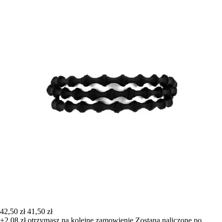
42,50 zł
41,50 zł
+2,08 zł
otrzymasz na kolejne zamowienie
Zostana naliczone po