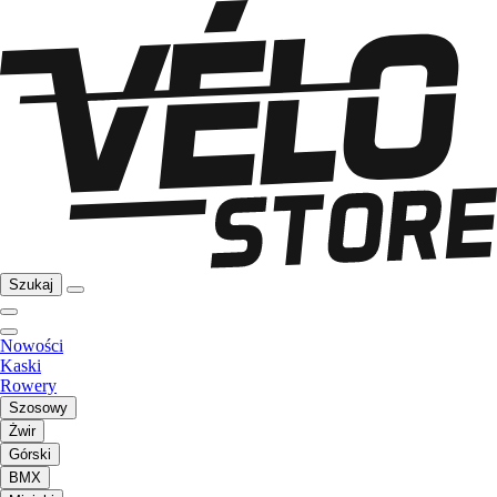
Szukaj
Nowości
Kaski
Rowery
Szosowy
Żwir
Górski
BMX