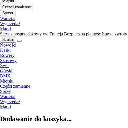
Miejski
Części zamienne
Sprzęt
Warsztat
Wyprzedaż
Marki
Serwis posprzedażowy we Francja
Bezpieczna płatność
Łatwe zwroty
Szukaj
Nowości
Kaski
Rowery
Szosowy
Żwir
Górski
BMX
Miejski
Części zamienne
Sprzęt
Warsztat
Wyprzedaż
Marki
Dodawanie do koszyka...