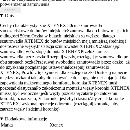
potwierdzeniu zamowienia
Loading...
Opis
Cechy charakterystyczne XTENEX 50cm sznurowadła
samozaciskowe do butów miejskich:Sznurowadła do butów miejskich
o długości 50cm.Oczka w butach miejskich są węższe, dlatego
sznurowadła XTENEX do butów miejskich mają mniejszą średnicę i
dostosowane węzły.Instalacja sznurowadeł XTENEX:Zakładając
sznurowadło, włóż stopę do buta XTENEXPrzełóż koniec
sznurowadła przez oczkoRozepnij węzły, rozciągając sznurowadło po
obu stronach oczkaPrzesuwaj swobodnie sznurowadło przez oczko, aż
do uzyskania pożądanego ustawieniaRozepnij sznurowadło
XTENEX; Powtórz tę czynność dla każdego oczkaDostosuj napięcie
między oczkami tak, aby dopasować je do stopy, nie uciskając jejDla
zapewnienia maksymalnego komfortu, koronka XTENEX musi
pozostać elastycznaPo zakończeniu montażu węzły koronki XTENEX
muszą być widoczne (jeśli węzły pozostaną zatarte po założeniu
koronki, oznacza to, że koronka jest zbyt ciasna)Aby zdjąć koronkę
XTENEX, wykonaj operację odwrotną (rozciągnij koronkę, aby
zatrzeć węzły i zdejmij koronkę)
Dodatkowe informacje
Marka
Xtenex