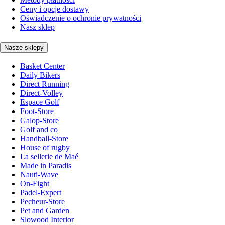
Ceny i opcje dostawy
Oświadczenie o ochronie prywatności
Nasz sklep
Nasze sklepy
Basket Center
Daily Bikers
Direct Running
Direct-Volley
Espace Golf
Foot-Store
Galop-Store
Golf and co
Handball-Store
House of rugby
La sellerie de Maé
Made in Paradis
Nauti-Wave
On-Fight
Padel-Expert
Pecheur-Store
Pet and Garden
Slowood Interior