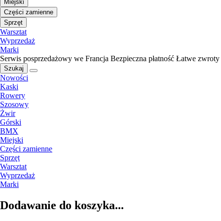
Miejski
Części zamienne
Sprzęt
Warsztat
Wyprzedaż
Marki
Serwis posprzedażowy we Francja
Bezpieczna płatność
Łatwe zwroty
Szukaj
Nowości
Kaski
Rowery
Szosowy
Żwir
Górski
BMX
Miejski
Części zamienne
Sprzęt
Warsztat
Wyprzedaż
Marki
Dodawanie do koszyka...