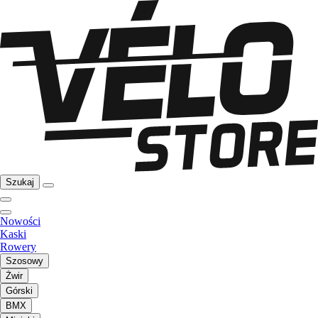
Szukaj
Nowości
Kaski
Rowery
Szosowy
Żwir
Górski
BMX