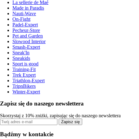
La sellerie de Maé
Made in Paradis
Nauti-Wave
On-Fight
Padel-Expert
Pecheur-Store
Pet and Garden
Slowood Interior
Smash-Expert
Sneak'In
Sneakids
Sport is good
Training-Fit
Trek Expert
Triathlon-Expert
TripnBikers
Winter-Expert
Zapisz się do naszego newslettera
Skorzystaj z 10% zniżki, zapisując się do naszego newslettera
Zapisz się
Bądźmy w kontakcie